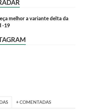
RADAR
ça melhor a variante delta da
d -19
STAGRAM
IDAS
+ COMENTADAS