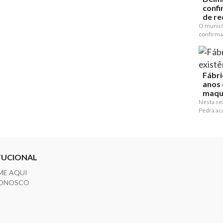
confi
de re
O municí
confirma
Fábri
anos 
maqu
Nesta sex
Pedra ac
TUCIONAL
ME AQUI
CONOSCO