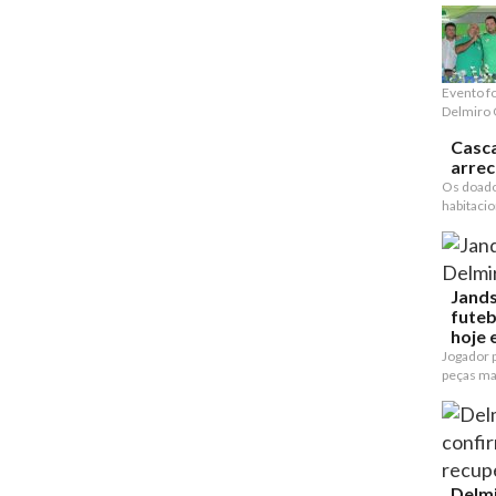
Evento f
Delmiro 
Casca
arre
Os doado
habitacion
Jands
futeb
hoje e
Jogador p
peças mai
Delmi