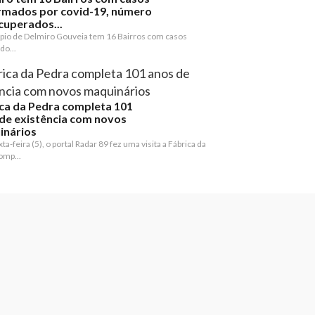
rmados por covid-19, número
cuperados...
pio de Delmiro Gouveia tem 16 Bairros com casos
do...
ca da Pedra completa 101
de existência com novos
inários
ta-feira (5), o portal Radar 89 fez uma visita a Fábrica da
omp...