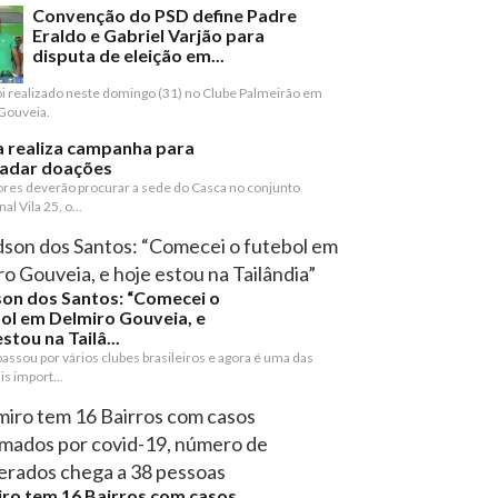
Convenção do PSD define Padre
Eraldo e Gabriel Varjão para
disputa de eleição em...
oi realizado neste domingo (31) no Clube Palmeirão em
Gouveia.
 realiza campanha para
cadar doações
res deverão procurar a sede do Casca no conjunto
al Vila 25, o...
on dos Santos: “Comecei o
ol em Delmiro Gouveia, e
stou na Tailâ...
assou por vários clubes brasileiros e agora é uma das
s import...
ro tem 16 Bairros com casos