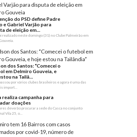
enção do PSD define Padre
o e Gabriel Varjão para
ta de eleição em...
oi realizado neste domingo (31) no Clube Palmeirão em
Gouveia.
on dos Santos: “Comecei o
ol em Delmiro Gouveia, e
stou na Tailâ...
assou por vários clubes brasileiros e agora é uma das
s import...
 realiza campanha para
cadar doações
res deverão procurar a sede do Casca no conjunto
al Vila 25, o...