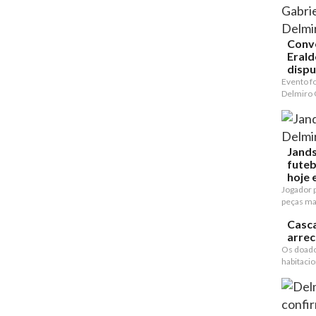
Conv
Erald
dispu
Evento f
Delmiro 
Jands
futeb
hoje e
Jogador p
peças mai
Casca
arre
Os doado
habitacion