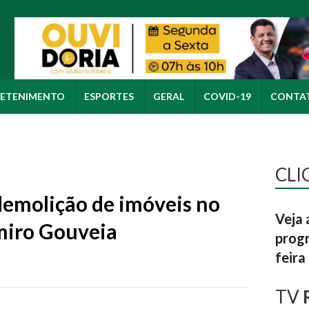
ETENIMENTO
ESPORTES
GERAL
COVID-19
CONTA
CLI
demolição de imóveis no
Veja 
miro Gouveia
progr
feira
TV