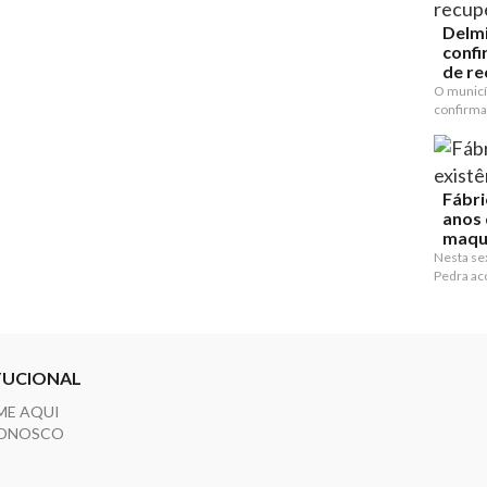
Delmi
confi
de re
O municí
confirma
Fábri
anos 
maqu
Nesta sex
Pedra ac
TUCIONAL
ME AQUI
CONOSCO