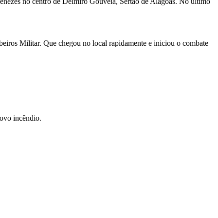
 Menezes no centro de Delmiro Gouveia, Sertão de Alagoas. No último
eiros Militar. Que chegou no local rapidamente e iniciou o combate
novo incêndio.