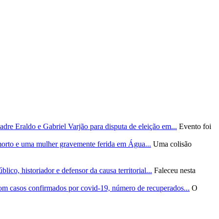
re Eraldo e Gabriel Varjão para disputa de eleição em...
Evento foi
morto e uma mulher gravemente ferida em Água...
Uma colisão
ico, historiador e defensor da causa territorial...
Faleceu nesta
om casos confirmados por covid-19, número de recuperados...
O