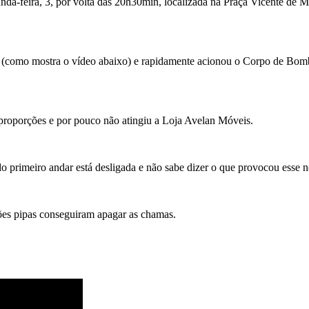
unda-feira, 3, por volta das 20h30min, localizada na Praça Vicente de
al (como mostra o vídeo abaixo) e rapidamente acionou o Corpo de Bomb
s proporções e por pouco não atingiu a Loja Avelan Móveis.
do primeiro andar está desligada e não sabe dizer o que provocou esse 
ões pipas conseguiram apagar as chamas.