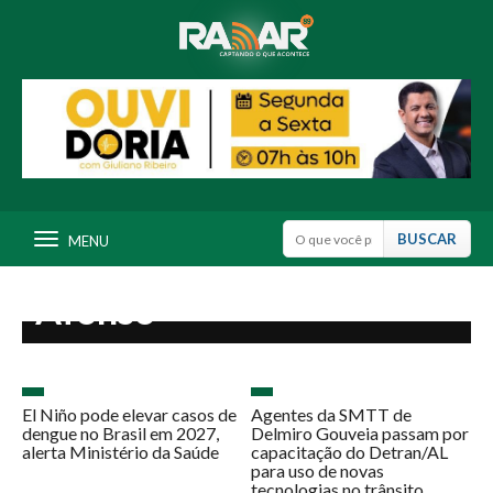
Segunda edição do
Festival Carranca Sonora
celebra a força da música
independente na Semana
MENU
da Emancipação de Paulo
Afonso
El Niño pode elevar casos de
Agentes da SMTT de
dengue no Brasil em 2027,
Delmiro Gouveia passam por
alerta Ministério da Saúde
capacitação do Detran/AL
para uso de novas
tecnologias no trânsito