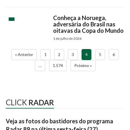
Conheça a Noruega,
adversária do Brasil nas
oitavas da Copa do Mundo
1 de julho de 2026
« Anterior
1
2
3
4
5
6
…
1.574
Próximo »
CLICK
RADAR
Veja as fotos do bastidores do programa
Radar 89 na última sexta-feira (27)