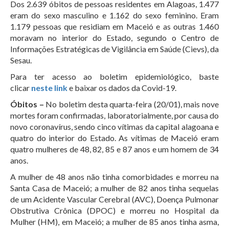
Dos 2.639 óbitos de pessoas residentes em Alagoas, 1.477
eram do sexo masculino e 1.162 do sexo feminino. Eram
1.179 pessoas que residiam em Maceió e as outras 1.460
moravam no interior do Estado, segundo o Centro de
Informações Estratégicas de Vigilância em Saúde (Cievs), da
Sesau.
Para ter acesso ao boletim epidemiológico, baste
clicar
neste link
e baixar os dados da Covid-19.
Óbitos –
No boletim desta quarta-feira (20/01), mais nove
mortes foram confirmadas, laboratorialmente, por causa do
novo coronavírus, sendo cinco vítimas da capital alagoana e
quatro do interior do Estado. As vítimas de Maceió eram
quatro mulheres de 48, 82, 85 e 87 anos e um homem de 34
anos.
A mulher de 48 anos não tinha comorbidades e morreu na
Santa Casa de Maceió; a mulher de 82 anos tinha sequelas
de um Acidente Vascular Cerebral (AVC), Doença Pulmonar
Obstrutiva Crônica (DPOC) e morreu no Hospital da
Mulher (HM), em Maceió; a mulher de 85 anos tinha asma,