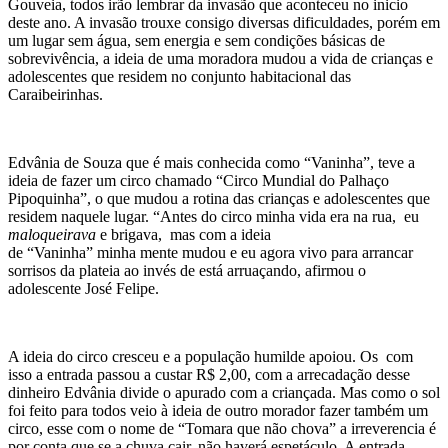
Gouveia, todos irão lembrar da invasão que aconteceu no inicio
deste ano. A invasão trouxe consigo diversas dificuldades, porém em
um lugar sem água, sem energia e sem condições básicas de
sobrevivência, a ideia de uma moradora mudou a vida de crianças e
adolescentes que residem no conjunto habitacional das
Caraibeirinhas.
Edvânia de Souza que é mais conhecida como “Vaninha”, teve a
ideia de fazer um circo chamado “Circo Mundial do Palhaço
Pipoquinha”, o que mudou a rotina das crianças e adolescentes que
residem naquele lugar. “Antes do circo minha vida era na rua, eu
maloqueirava
e brigava, mas com a ideia
de “Vaninha” minha mente mudou e eu agora vivo para arrancar
sorrisos da plateia ao invés de está arruaçando, afirmou o
adolescente José Felipe.
A ideia do circo cresceu e a população humilde apoiou. Os com
isso a entrada passou a custar R$ 2,00, com a arrecadação desse
dinheiro Edvânia divide o apurado com a criançada. Mas como o sol
foi feito para todos veio à ideia de outro morador fazer também um
circo, esse com o nome de “Tomara que não chova” a irreverencia é
por conta que se a chuva cair, não haverá espetáculo. A entrada