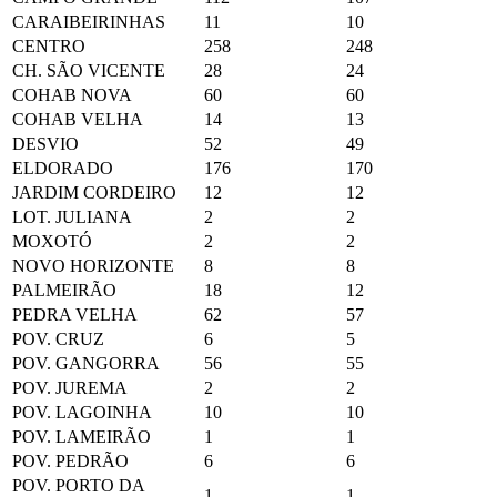
CARAIBEIRINHAS
11
10
CENTRO
258
248
CH. SÃO VICENTE
28
24
COHAB NOVA
60
60
COHAB VELHA
14
13
DESVIO
52
49
ELDORADO
176
170
JARDIM CORDEIRO
12
12
LOT. JULIANA
2
2
MOXOTÓ
2
2
NOVO HORIZONTE
8
8
PALMEIRÃO
18
12
PEDRA VELHA
62
57
POV. CRUZ
6
5
POV. GANGORRA
56
55
POV. JUREMA
2
2
POV. LAGOINHA
10
10
POV. LAMEIRÃO
1
1
POV. PEDRÃO
6
6
POV. PORTO DA
1
1