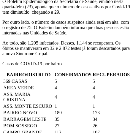
O Boletim Epidemiológico da Secretaria de Saúde, emitido nesta
quarta-feira (23), aponta que o número de casos ativos por Covid-19
tem diminuído, chegando a 29.
Por outro lado, o número de casos suspeitos ainda está em alta, com
o registro de 75. O Boletim também informa que duas pessoas estão
internadas nas Unidades de Saúde.
Ao todo, são 1.205 infectados. Desses, 1.144 se recuperam. Os
óbitos se mantiveram em 32 e 2.872 testes já foram descartados para
a nova Síndrome Gripal.
Casos de COVID-19 por bairro
BAIRRO/DISTRITO
CONFIRMADOS
RECUPERADOS
369 CASAS
5
5
ÁREA VERDE
4
4
ASS. MARIA
4
4
CRISTINA
ASS. MONTE ESCURO
1
1
BAIRRO NOVO
189
173
BARRAGEM LESTE
35
34
BOM SOSSEGO
27
26
CAMPO GRANDE
112
107