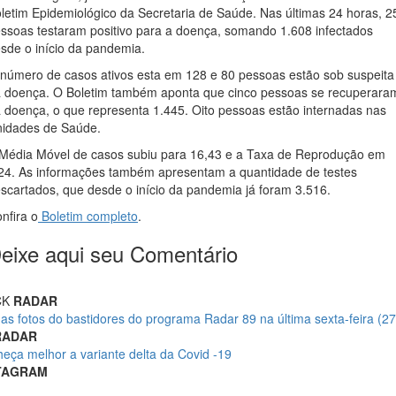
letim Epidemiológico da Secretaria de Saúde. Nas últimas 24 horas, 2
ssoas testaram positivo para a doença, somando 1.608 infectados
sde o início da pandemia.
número de casos ativos esta em 128 e 80 pessoas estão sob suspeita
 doença. O Boletim também aponta que cinco pessoas se recuperara
 doença, o que representa 1.445. Oito pessoas estão internadas nas
idades de Saúde.
Média Móvel de casos subiu para 16,43 e a Taxa de Reprodução em
24. As informações também apresentam a quantidade de testes
scartados, que desde o início da pandemia já foram 3.516.
nfira o
Boletim completo
.
eixe aqui seu Comentário
CK
RADAR
 as fotos do bastidores do programa Radar 89 na última sexta-feira (27
RADAR
eça melhor a variante delta da Covid -19
TAGRAM