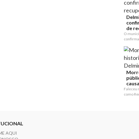
Delmi
confi
de re
O municí
confirma
Morre
públi
causa 
Faleceu 
como Ren
TUCIONAL
ME AQUI