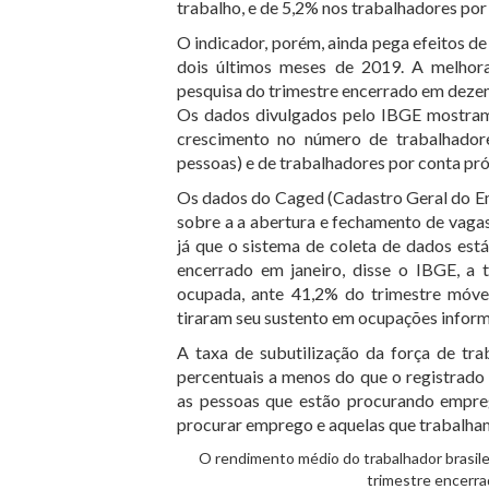
trabalho, e de 5,2% nos trabalhadores po
O indicador, porém, ainda pega efeitos de 
dois últimos meses de 2019. A melhor
pesquisa do trimestre encerrado em deze
Os dados divulgados pelo IBGE mostram 
crescimento no número de trabalhadore
pessoas) e de trabalhadores por conta pr
Os dados do Caged (Cadastro Geral do Em
sobre a a abertura e fechamento de vagas
já que o sistema de coleta de dados está
encerrado em janeiro, disse o IBGE, a 
ocupada, ante 41,2% do trimestre móvel
tiraram seu sustento em ocupações inform
A taxa de subutilização da força de tr
percentuais a menos do que o registrado 
as pessoas que estão procurando empreg
procurar emprego e aquelas que trabalha
O rendimento médio do trabalhador brasilei
trimestre encerr