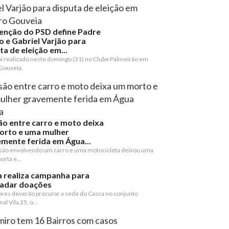
enção do PSD define Padre
o e Gabriel Varjão para
ta de eleição em...
oi realizado neste domingo (31) no Clube Palmeirão em
Gouveia.
ão entre carro e moto deixa
orto e uma mulher
mente ferida em Água...
são envolvendo um carro e uma motocicleta deixou uma
rta e...
 realiza campanha para
cadar doações
res deverão procurar a sede do Casca no conjunto
al Vila 25, o...