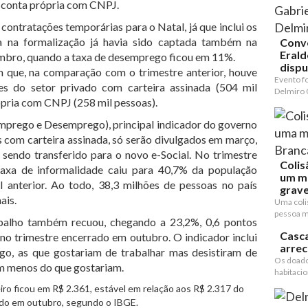
r conta própria com CNPJ.
contratações temporárias para o Natal, já que inclui os
a na formalização já havia sido captada também na
Conv
Erald
mbro, quando a taxa de desemprego ficou em 11%.
dispu
que, na comparação com o trimestre anterior, houve
Evento f
s do setor privado com carteira assinada (504 mil
Delmiro 
ópria com CNPJ (258 mil pessoas).
prego e Desemprego), principal indicador do governo
 com carteira assinada, só serão divulgados em março,
 sendo transferido para o novo e-Social. No trimestre
Colis
taxa de informalidade caiu para 40,7% da população
um m
 anterior. Ao todo, 38,3 milhões de pessoas no país
grave
ais.
Uma coli
pessoa mo
abalho também recuou, chegando a 23,2%, 0,6 pontos
Casca
no trimestre encerrado em outubro. O indicador inclui
arre
o, as que gostariam de trabalhar mas desistiram de
Os doado
m menos do que gostariam.
habitacion
ro ficou em R$ 2.361, estável em relação aos R$ 2.317 do
ado em outubro, segundo o IBGE.