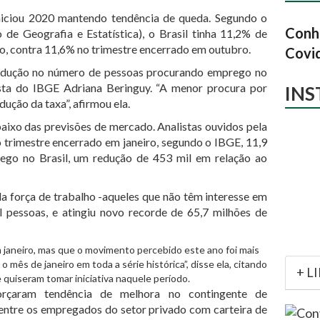
iciou 2020 mantendo tendência de queda. Segundo o
Conhe
o de Geografia e Estatística), o Brasil tinha 11,2% de
, contra 11,6% no trimestre encerrado em outubro.
Covi
redução no número de pessoas procurando emprego no
alista do IBGE Adriana Beringuy. “A menor procura por
IN
dução da taxa”, afirmou ela.
ixo das previsões de mercado. Analistas ouvidos pela
rimestre encerrado em janeiro, segundo o IBGE, 11,9
ego no Brasil, um redução de 453 mil em relação ao
a força de trabalho -aqueles que não têm interesse em
 pessoas, e atingiu novo recorde de 65,7 milhões de
janeiro, mas que o movimento percebido este ano foi mais
 mês de janeiro em toda a série histórica”, disse ela, citando
+ L
uiseram tomar iniciativa naquele período.
rçaram tendência de melhora no contingente de
 entre os empregados do setor privado com carteira de