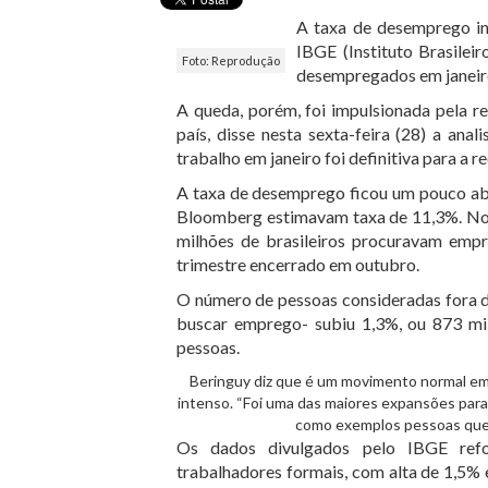
A taxa de desemprego in
IBGE (Instituto Brasileir
Foto: Reprodução
desempregados em janeiro
A queda, porém, foi impulsionada pela 
país, disse nesta sexta-feira (28) a an
trabalho em janeiro foi definitiva para a re
A taxa de desemprego ficou um pouco aba
Bloomberg estimavam taxa de 11,3%. No t
milhões de brasileiros procuravam empr
trimestre encerrado em outubro.
O número de pessoas consideradas fora d
buscar emprego- subiu 1,3%, ou 873 mil
pessoas.
Beringuy diz que é um movimento normal em 
intenso. “Foi uma das maiores expansões para o
como exemplos pessoas que q
Os dados divulgados pelo IBGE refo
trabalhadores formais, com alta de 1,5%