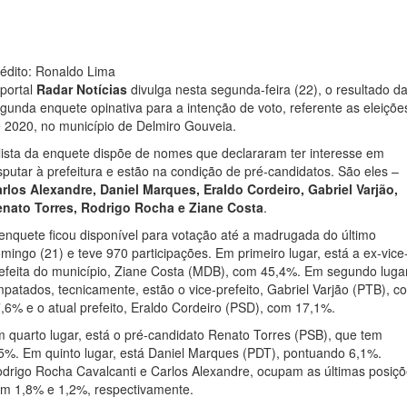
édito: Ronaldo Lima
portal
Radar Notícias
divulga nesta segunda-feira (22), o resultado d
gunda enquete opinativa para a intenção de voto, referente as eleiçõe
 2020, no município de Delmiro Gouveia.
lista da enquete dispõe de nomes que declararam ter interesse em
sputar à prefeitura e estão na condição de pré-candidatos. São eles –
rlos Alexandre, Daniel Marques, Eraldo Cordeiro, Gabriel Varjão,
nato Torres, Rodrigo Rocha e Ziane Costa
.
enquete ficou disponível para votação até a madrugada do último
mingo (21) e teve 970 participações. Em primeiro lugar, está a ex-vice
efeita do município, Ziane Costa (MDB), com 45,4%. Em segundo lugar
patados, tecnicamente, estão o vice-prefeito, Gabriel Varjão (PTB), c
,6% e o atual prefeito, Eraldo Cordeiro (PSD), com 17,1%.
 quarto lugar, está o pré-candidato Renato Torres (PSB), que tem
5%. Em quinto lugar, está Daniel Marques (PDT), pontuando 6,1%.
drigo Rocha Cavalcanti e Carlos Alexandre, ocupam as últimas posiç
m 1,8% e 1,2%, respectivamente.