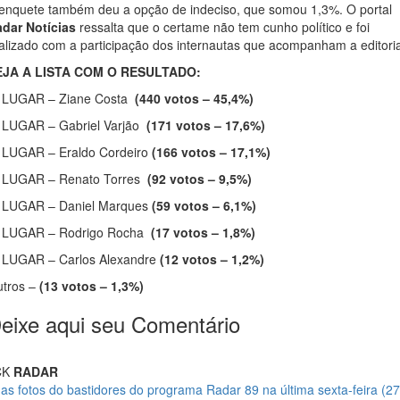
enquete também deu a opção de indeciso, que somou 1,3%. O portal
dar Notícias
ressalta que o certame não tem cunho político e foi
alizado com a participação dos internautas que acompanham a editori
EJA A LISTA COM O RESULTADO:
º LUGAR – Ziane Costa
(440 votos – 45,4%)
 LUGAR – Gabriel Varjão
(171 votos – 17,6%)
 LUGAR – Eraldo Cordeiro
(166 votos – 17,1%)
 LUGAR – Renato Torres
(92 votos – 9,5%)
 LUGAR – Daniel Marques
(59 votos – 6,1%)
º LUGAR – Rodrigo Rocha
(17 votos – 1,8%)
 LUGAR – Carlos Alexandre
(12 votos – 1,2%)
tros –
(13 votos – 1,3%)
eixe aqui seu Comentário
CK
RADAR
 as fotos do bastidores do programa Radar 89 na última sexta-feira (27