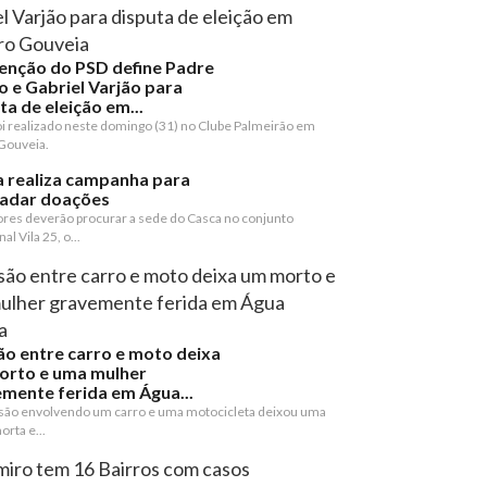
enção do PSD define Padre
o e Gabriel Varjão para
ta de eleição em...
oi realizado neste domingo (31) no Clube Palmeirão em
Gouveia.
 realiza campanha para
cadar doações
res deverão procurar a sede do Casca no conjunto
al Vila 25, o...
ão entre carro e moto deixa
orto e uma mulher
mente ferida em Água...
são envolvendo um carro e uma motocicleta deixou uma
rta e...