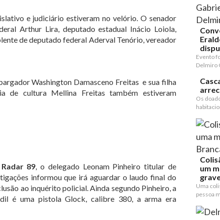
slativo e judiciário estiveram no velório. O senador
deral Arthur Lira, deputado estadual Inácio Loiola,
Conv
Erald
plente de deputado federal Aderval Tenório, vereador
dispu
Evento f
Delmiro 
Casca
mbargador Washington Damasceno Freitas e sua filha
arre
ria de cultura Mellina Freitas também estiveram
Os doado
habitacion
Colis
l
Radar 89
, o delegado Leonam Pinheiro titular de
um m
stigações informou que irá aguardar o laudo final do
grave
Uma coli
clusão ao inquérito policial. Ainda segundo Pinheiro, a
pessoa mo
il é uma pistola Glock, calibre 380, a arma era