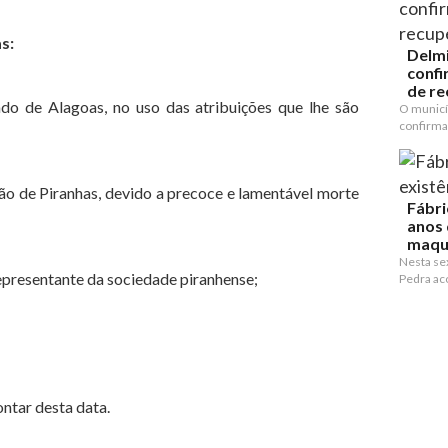
as:
Delmi
confi
de re
do de Alagoas, no uso das atribuições que lhe são
O municí
confirma
ão de Piranhas, devido a precoce e lamentável morte
Fábri
anos 
maqu
Nesta sex
epresentante da sociedade piranhense;
Pedra ac
ntar desta data.