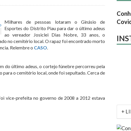
Conhe
Covi
Milhares de pessoas lotaram o Ginásio de
Esportes do Distrito Piau para dar o último adeus
ao vereador Josiclei Dias Nobre, 33 anos, o
IN
tado no cemitério local. O rapaz foi encontrado morto
ência. Relembre o
CASO
.
am do último adeus, o cortejo fúnebre percorreu pela
o para o cemitério local, onde foi sepultado. Cerca de
oi vice-prefeita no governo de 2008 a 2012 estava
+ L