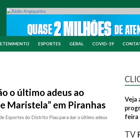
ETENIMENTO
ESPORTES
GERAL
COVID-19
CONTA
CLI
ão o último adeus ao
Veja 
e Maristela” em Piranhas
progr
feira
de Esportes do Distrito Piau para dar o último adeus
TV