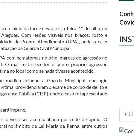
Conhe
Covi
 no início da tarde desta terça-feira, 1º de julho, no
Alagoas. Com lesões visíveis nos braços, rosto e
IN
nidade de Pronto Atendimento (UPA), onde o caso
atuação da Guarda Civil Municipal.
 UPA com hematomas no olho, marcas de agressão no
l. O mais estarrecedor é que o próprio agressor,
ima no local como se nada tivesse acontecido.
ipe médica acionou a Guarda Municipal, que agiu
vítima, providenciaram o exame de corpo de delito e
gurança Pública (CISP), onde o caso foi apresentado
icará impune.
+ L
her deverá ser acompanhada por rede de apoio. O
ral no âmbito da Lei Maria da Penha, entre outros