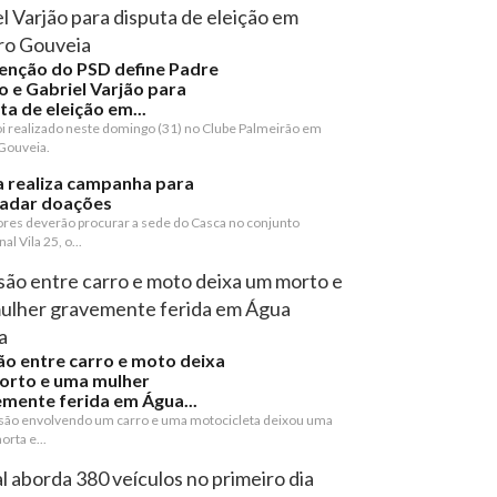
enção do PSD define Padre
o e Gabriel Varjão para
ta de eleição em...
oi realizado neste domingo (31) no Clube Palmeirão em
Gouveia.
 realiza campanha para
cadar doações
res deverão procurar a sede do Casca no conjunto
al Vila 25, o...
ão entre carro e moto deixa
orto e uma mulher
mente ferida em Água...
são envolvendo um carro e uma motocicleta deixou uma
rta e...