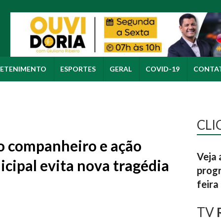
ETENIMENTO
ESPORTES
GERAL
COVID-19
CONTA
CLI
lo companheiro e ação
Veja 
cipal evita nova tragédia
progr
feira
TV