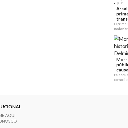
Arsal
prime
trans
O primeir
Rodoviári
Morre
públi
causa 
Faleceu 
como Ren
TUCIONAL
ME AQUI
CONOSCO