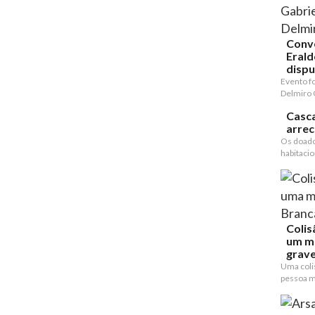
Conv
Erald
dispu
Evento f
Delmiro 
Casca
arre
Os doado
habitacion
Colis
um m
grave
Uma coli
pessoa mo