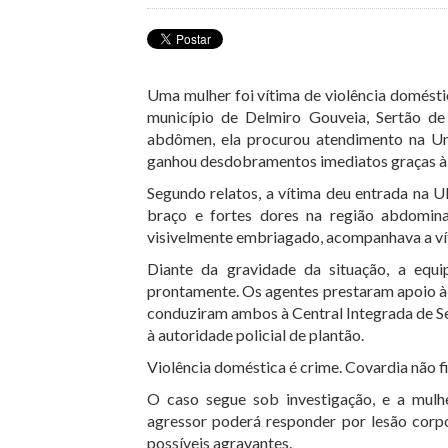
Uma mulher foi vítima de violência doméstica
município de Delmiro Gouveia, Sertão de 
abdômen, ela procurou atendimento na U
ganhou desdobramentos imediatos graças à 
Segundo relatos, a vítima deu entrada na
braço e fortes dores na região abdomina
visivelmente embriagado, acompanhava a vít
Diante da gravidade da situação, a equ
prontamente. Os agentes prestaram apoio à 
conduziram ambos à Central Integrada de Se
à autoridade policial de plantão.
Violência doméstica é crime. Covardia não f
O caso segue sob investigação, e a mul
agressor poderá responder por lesão corpo
possíveis agravantes.