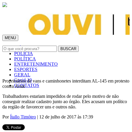
MENU
INÍCIO
POLÍCIA
POLÍTICA
ENTRETENIMENTO
ESPORTES
GERAL
Covid-19
Proprietários de vans e caminhonetes interditam AL-145 em protesto
CONTATOS
contra Arsal
Trabalhadores estariam impedidos de rodar pelo motivo de não
conseguir realizar cadastro junto ao órgão. Eles acusam um político
da região de favorecer uns e outros não.
Por
Ítallo Timóteo
| 12 de julho de 2017 às 17:39