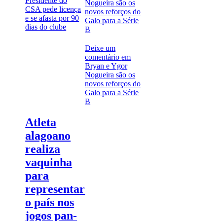
Presidente do
CSA pede licença
e se afasta por 90
dias do clube
Deixe um
comentário
em
Bryan e Ygor
Nogueira são os
novos reforços do
Galo para a Série
B
Atleta
alagoano
realiza
vaquinha
para
representar
o país nos
jogos pan-