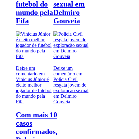
futebol do
sexual em
mundo pela
Delmiro
Fifa
Gouveia
Deixe um
Deixe um
comentário
em
comentário
em
Vinicius Júnior é
Polícia Civil
eleito melhor
resgata jovem de
jogador de futebol
exploração sexual
do mundo pela
em Delmiro
Fifa
Gouveia
Com mais 10
casos
confirmados,