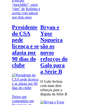
a encher
“mochilão”, ouve
“sim” de Rafinha e
acerta com lateral
por dois anos
Presidente
Bryan e
do CSA
Ygor
pede
Nogueira
licença e se
são os
afasta por
novos
90 dias do
reforços do
clube
Galo para
a Série B
O Galo fechou
com mais dois
reforços para a
disputa da Série B
Deixe um
comentário
em