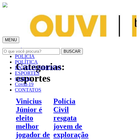
MENU
INÍCIO
POLÍCIA
POLÍTICA
Categorias:
ENTRETENIMENTO
ESPORTES
esportes
GERAL
Covid-19
CONTATOS
Vinicius
Polícia
Júnior é
Civil
eleito
resgata
melhor
jovem de
jogador de
exploração