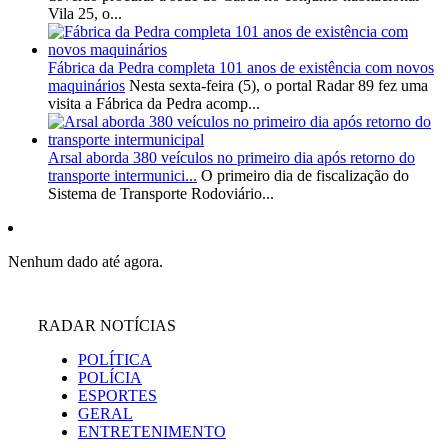
Vila 25, o...
Fábrica da Pedra completa 101 anos de existência com novos
maquinários
Nesta sexta-feira (5), o portal Radar 89 fez uma
visita a Fábrica da Pedra acomp...
Arsal aborda 380 veículos no primeiro dia após retorno do
transporte intermunici...
O primeiro dia de fiscalização do
Sistema de Transporte Rodoviário...
Nenhum dado até agora.
RADAR NOTÍCIAS
POLÍTICA
POLÍCIA
ESPORTES
GERAL
ENTRETENIMENTO