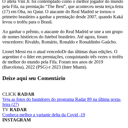
O atleta Vini Jr. foi contemplado como o melhor jogador do mundo
pela Fifa, na premiação “The Best”, que aconteceu nesta terça-feira
(17) em Oha, no Qatar. O atacante do Real Madrid se tornou o
primeiro brasileiro a ganhar a premiação desde 2007, quando Kaká
levou o troféu para o Brasil.
Ao ganhar o prêmio, o atacante do Real Madrid se une a um grupo
de nomes históricos do futebol brasileiro. Até agora, foram
vencedores: Rivaldo, Romário, Ronaldo e Ronaldinho Gaúcho.
Lionel Messi era o atual vencedoDr das últimas duas edições. O
argentino é o líder em premiações, conquistando três vezes o troféu
de melhor do mundo pela Fifa. Foram nos anos de 2019
(Barcelona), 2022 (PSG) e 2023 (Inter Miami).
Deixe aqui seu Comentário
CLICK
RADAR
Veja as fotos do bastidores do programa Radar 89 na última sexta-
feira (27)
TV
RADAR
Conheça melhor a variante delta da Covid -19
INSTAGRAM