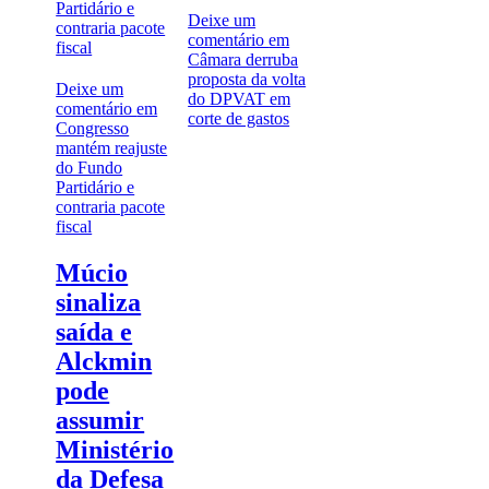
Deixe um
comentário
em
Câmara derruba
proposta da volta
Deixe um
do DPVAT em
comentário
em
corte de gastos
Congresso
mantém reajuste
do Fundo
Partidário e
contraria pacote
fiscal
Múcio
sinaliza
saída e
Alckmin
pode
assumir
Ministério
da Defesa