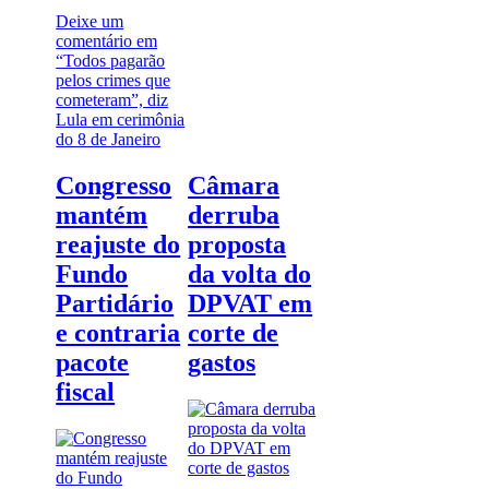
Deixe um
comentário
em
“Todos pagarão
pelos crimes que
cometeram”, diz
Lula em cerimônia
do 8 de Janeiro
Congresso
Câmara
mantém
derruba
reajuste do
proposta
Fundo
da volta do
Partidário
DPVAT em
e contraria
corte de
pacote
gastos
fiscal