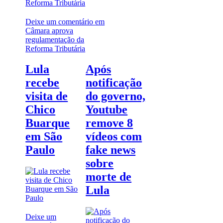
Deixe um comentário
em
Câmara aprova
regulamentação da
Reforma Tributária
Lula
Após
recebe
notificação
visita de
do governo,
Chico
Youtube
Buarque
remove 8
em São
vídeos com
Paulo
fake news
sobre
morte de
Lula
Deixe um