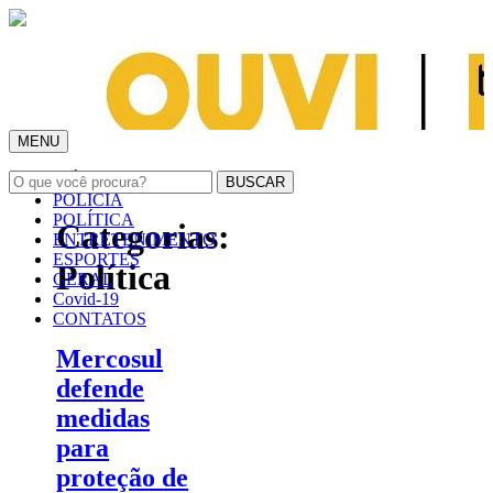
MENU
INÍCIO
POLÍCIA
POLÍTICA
Categorias:
ENTRETENIMENTO
ESPORTES
Política
GERAL
Covid-19
CONTATOS
Mercosul
defende
medidas
para
proteção de