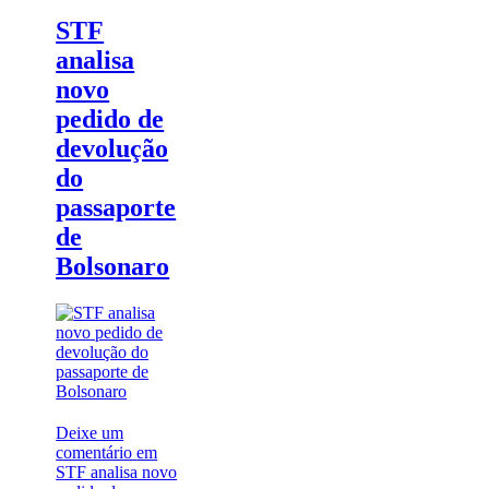
STF
analisa
novo
pedido de
devolução
do
passaporte
de
Bolsonaro
Deixe um
comentário
em
STF analisa novo