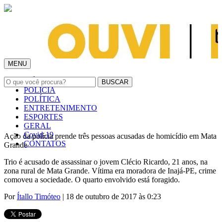
MENU
INÍCIO
POLÍCIA
POLÍTICA
ENTRETENIMENTO
ESPORTES
GERAL
Covid-19
Ação da polícia prende três pessoas acusadas de homicídio em Mata
CONTATOS
Grande
Trio é acusado de assassinar o jovem Clécio Ricardo, 21 anos, na
zona rural de Mata Grande. Vítima era moradora de Inajá-PE, crime
comoveu a sociedade. O quarto envolvido está foragido.
Por
Ítallo Timóteo
| 18 de outubro de 2017 às 0:23