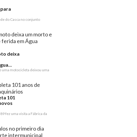
 para
de do Casca no conjunto
oto deixa
ua...
e uma motocicleta deixou uma
eta 101
 novos
 89 fez uma visita a Fábrica da