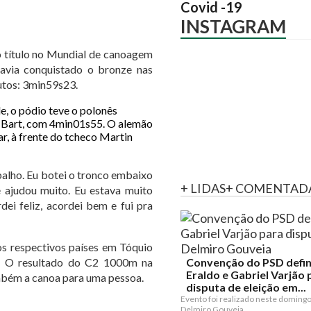
Covid -19
INSTAGRAM
o título no Mundial de canoagem
havia conquistado o bronze nas
nutos: 3min59s23.
e, o pódio teve o polonês
n Bart, com 4min01s55. O alemão
ar, à frente do tcheco Martin
alho. Eu botei o tronco embaixo
+ LIDAS
+ COMENTAD
ajudou muito. Eu estava muito
ei feliz, acordei bem e fui pra
os respectivos países em Tóquio
s. O resultado do C2 1000m na
Convenção do PSD defi
Eraldo e Gabriel Varjão 
ambém a canoa para uma pessoa.
disputa de eleição em...
Evento foi realizado neste doming
Delmiro Gouveia.