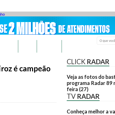
SPORTES
GERAL
COVID-19
CONTATOS
CLICK
RADAR
iroz é campeão
Veja as fotos do bas
programa Radar 89 n
feira (27)
TV
RADAR
Conheça melhor a va