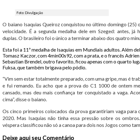
Foto: Divulgação
O baiano Isaquias Queiroz conquistou no último domingo (25) 
velocidade. É a segunda medalha dele em Szeged: antes, já 
duplas. O brasileiro foi o único a terminar abaixo dos quatro mi
Esta foi a 11ª medalha de Isaquias em Mundiais adultos. Além del
Tomasz Kaczor, com 4min00s92, com a prata, e o francês Adrie
Sebastian Brendel, outro favorito, ficou apenas com o quarto lug
Fuksa, que também brigava pelo pódio.
“Vim sem estar totalmente preparado, com uma gripe, mas é trab
e fui remando. Eu acho que a prova do C1 1000 de ontem me 
cansado, mas deu mais confiança ter conquistado a vaga. Acord
cima”, disse o baiano.
Os cinco primeiros colocados da prova garantiriam vaga para 
2020. Mas Isaquias não tinha essa pressão sobre os ombro
véspera classificou não só a canoa para dois nos Jogos como t
Deixe aqui seu Comentário