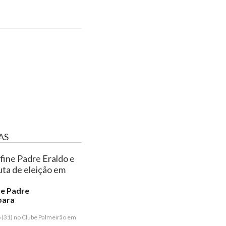
AS
ne Padre
para
o (31) no Clube Palmeirão em