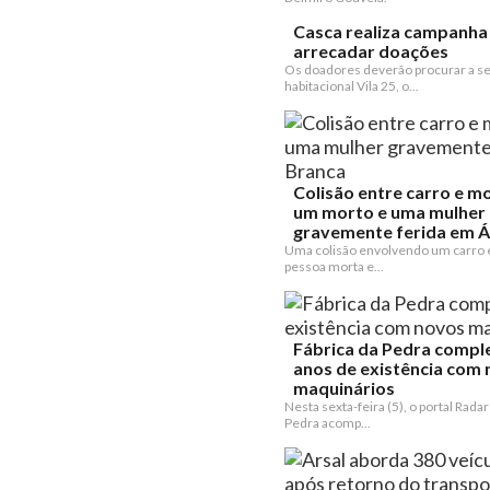
Casca realiza campanha
arrecadar doações
Os doadores deverão procurar a se
habitacional Vila 25, o...
Colisão entre carro e m
um morto e uma mulher
gravemente ferida em Ág
Uma colisão envolvendo um carro 
pessoa morta e...
Fábrica da Pedra compl
anos de existência com
maquinários
Nesta sexta-feira (5), o portal Radar
Pedra acomp...