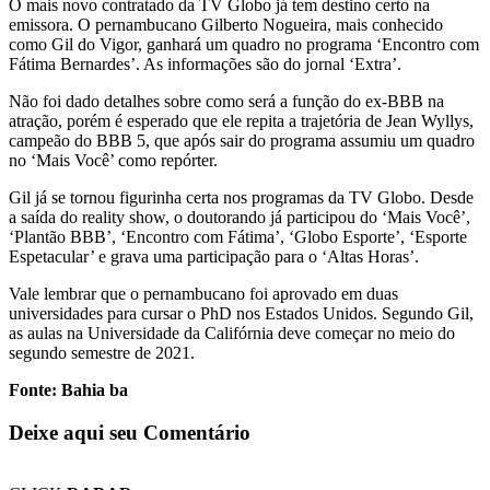
O mais novo contratado da TV Globo já tem destino certo na
emissora. O pernambucano Gilberto Nogueira, mais conhecido
como Gil do Vigor, ganhará um quadro no programa ‘Encontro com
Fátima Bernardes’. As informações são do jornal ‘Extra’.
Não foi dado detalhes sobre como será a função do ex-BBB na
atração, porém é esperado que ele repita a trajetória de Jean Wyllys,
campeão do BBB 5, que após sair do programa assumiu um quadro
no ‘Mais Você’ como repórter.
Gil já se tornou figurinha certa nos programas da TV Globo. Desde
a saída do reality show, o doutorando já participou do ‘Mais Você’,
‘Plantão BBB’, ‘Encontro com Fátima’, ‘Globo Esporte’, ‘Esporte
Espetacular’ e grava uma participação para o ‘Altas Horas’.
Vale lembrar que o pernambucano foi aprovado em duas
universidades para cursar o PhD nos Estados Unidos. Segundo Gil,
as aulas na Universidade da Califórnia deve começar no meio do
segundo semestre de 2021.
Fonte: Bahia ba
Deixe aqui seu Comentário