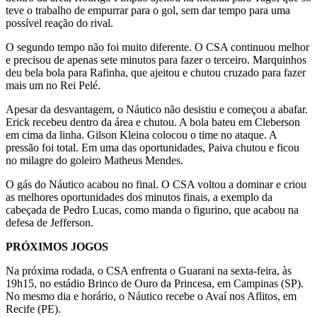
teve o trabalho de empurrar para o gol, sem dar tempo para uma
possível reação do rival.
O segundo tempo não foi muito diferente. O CSA continuou melhor
e precisou de apenas sete minutos para fazer o terceiro. Marquinhos
deu bela bola para Rafinha, que ajeitou e chutou cruzado para fazer
mais um no Rei Pelé.
Apesar da desvantagem, o Náutico não desistiu e começou a abafar.
Erick recebeu dentro da área e chutou. A bola bateu em Cleberson
em cima da linha. Gilson Kleina colocou o time no ataque. A
pressão foi total. Em uma das oportunidades, Paiva chutou e ficou
no milagre do goleiro Matheus Mendes.
O gás do Náutico acabou no final. O CSA voltou a dominar e criou
as melhores oportunidades dos minutos finais, a exemplo da
cabeçada de Pedro Lucas, como manda o figurino, que acabou na
defesa de Jefferson.
PRÓXIMOS JOGOS
Na próxima rodada, o CSA enfrenta o Guarani na sexta-feira, às
19h15, no estádio Brinco de Ouro da Princesa, em Campinas (SP).
No mesmo dia e horário, o Náutico recebe o Avaí nos Aflitos, em
Recife (PE).