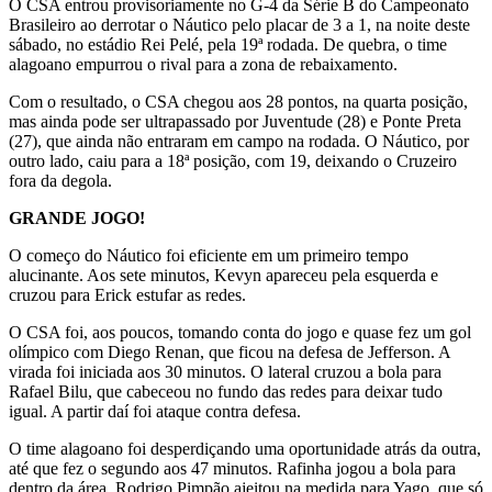
O CSA entrou provisoriamente no G-4 da Série B do Campeonato
Brasileiro ao derrotar o Náutico pelo placar de 3 a 1, na noite deste
sábado, no estádio Rei Pelé, pela 19ª rodada. De quebra, o time
alagoano empurrou o rival para a zona de rebaixamento.
Com o resultado, o CSA chegou aos 28 pontos, na quarta posição,
mas ainda pode ser ultrapassado por Juventude (28) e Ponte Preta
(27), que ainda não entraram em campo na rodada. O Náutico, por
outro lado, caiu para a 18ª posição, com 19, deixando o Cruzeiro
fora da degola.
GRANDE JOGO!
O começo do Náutico foi eficiente em um primeiro tempo
alucinante. Aos sete minutos, Kevyn apareceu pela esquerda e
cruzou para Erick estufar as redes.
O CSA foi, aos poucos, tomando conta do jogo e quase fez um gol
olímpico com Diego Renan, que ficou na defesa de Jefferson. A
virada foi iniciada aos 30 minutos. O lateral cruzou a bola para
Rafael Bilu, que cabeceou no fundo das redes para deixar tudo
igual. A partir daí foi ataque contra defesa.
O time alagoano foi desperdiçando uma oportunidade atrás da outra,
até que fez o segundo aos 47 minutos. Rafinha jogou a bola para
dentro da área, Rodrigo Pimpão ajeitou na medida para Yago, que só