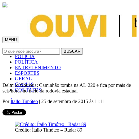
MENU
INÍCIO
POLÍCIA
POLÍTICA
ENTRETENIMENTO
ESPORTES
GERAL
Covid-19
Delmiro Gouveia: Caminhão tomba na AL-220 e fica por mais de
CONTATOS
seis horas no meio da rodovia estadual
Por
Ítallo Timóteo
| 25 de setembro de 2015 às 11:11
Crédito: Ítallo Timóteo – Radar 89