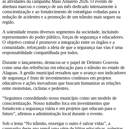
às atividades da campanha Maio Amarelo 2026. O evento de
abertura marcou o começo de um mês dedicado intensamente à
conscientização e ao fortalecimento de estratégias voltadas para a
redução de acidentes e a promoção de um trânsito mais seguro na
região.
A solenidade reuniu diversos segmentos da sociedade, incluindo
representantes do poder público, forças de segurança e educadores.
O objetivo central é promover a integração entre os órgãos e a
comunidade, reforçando a ideia de que a segurança nas vias é uma
responsabilidade compartilhada por todos.
Durante o lançamento, destacou-se o papel de Delmiro Gouveia
como uma das referências em educação para o trânsito no estado de
Alagoas. A gestão municipal ressaltou que o avanço nos indicadores
de segurança é fruto de investimentos contínuos em projetos
educativos e ações inovadoras que buscam humanizar as relações
entre motoristas, ciclistas e pedestres.
“Seguimos consolidando nosso município como um modelo de
conscientização. Nosso trabalho foca em investimentos que
fortalecem a segurança viária e em projetos que educam para o
futuro”, afirmou a administração local durante o evento.
Sob o lema “No trânsito, enxergar o outro é salvar vidas”, a
campanha deste ano prevê uma série de blitze educativas, palestras