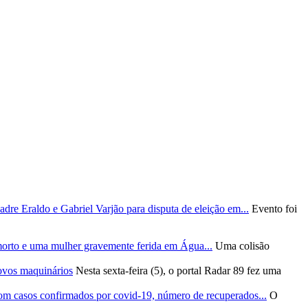
re Eraldo e Gabriel Varjão para disputa de eleição em...
Evento foi
morto e uma mulher gravemente ferida em Água...
Uma colisão
ovos maquinários
Nesta sexta-feira (5), o portal Radar 89 fez uma
om casos confirmados por covid-19, número de recuperados...
O