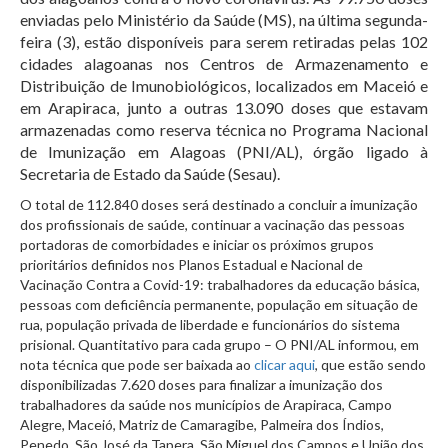
enviadas pelo Ministério da Saúde (MS), na última segunda-
feira (3), estão disponíveis para serem retiradas pelas 102
cidades alagoanas nos Centros de Armazenamento e
Distribuição de Imunobiológicos, localizados em Maceió e
em Arapiraca, junto a outras 13.090 doses que estavam
armazenadas como reserva técnica no Programa Nacional
de Imunização em Alagoas (PNI/AL), órgão ligado à
Secretaria de Estado da Saúde (Sesau).
O total de 112.840 doses será destinado a concluir a imunização
dos profissionais de saúde, continuar a vacinação das pessoas
portadoras de comorbidades e iniciar os próximos grupos
prioritários definidos nos Planos Estadual e Nacional de
Vacinação Contra a Covid-19: trabalhadores da educação básica,
pessoas com deficiência permanente, população em situação de
rua, população privada de liberdade e funcionários do sistema
prisional.
Quantitativo para cada grupo –
O PNI/AL informou, em
nota técnica que pode ser baixada ao
clicar aqui
, que estão sendo
disponibilizadas 7.620 doses para finalizar a imunização dos
trabalhadores da saúde nos municípios de Arapiraca, Campo
Alegre, Maceió, Matriz de Camaragibe, Palmeira dos Índios,
Penedo, São José da Tapera, São Miguel dos Campos e União dos