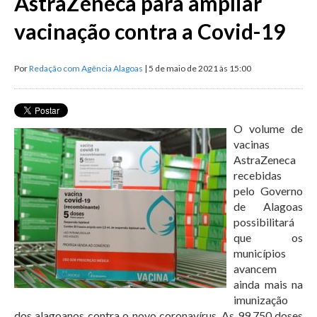
AstraZeneca para ampliar
vacinação contra a Covid-19
Por
Redação com Agência Alagoas
| 5 de maio de 2021 às 15:00
O volume de
vacinas
AstraZeneca
recebidas
pelo Governo
de Alagoas
possibilitará
que os
municípios
avancem
ainda mais na
imunização
dos alagoanos contra o novo coronavírus. As 99.750 doses