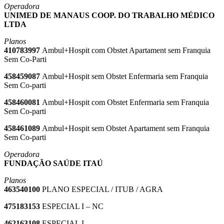
Operadora
UNIMED DE MANAUS COOP. DO TRABALHO MÉDICO
LTDA
Planos
410783997
Ambul+Hospit com Obstet Apartament sem Franquia
Sem Co-Parti
458459087
Ambul+Hospit sem Obstet Enfermaria sem Franquia
Sem Co-parti
458460081
Ambul+Hospit com Obstet Enfermaria sem Franquia
Sem Co-parti
458461089
Ambul+Hospit sem Obstet Apartament sem Franquia
Sem Co-parti
Operadora
FUNDAÇÃO SAÚDE ITAÚ
Planos
463540100
PLANO ESPECIAL / ITUB / AGRA
475183153
ESPECIAL I – NC
462163108
ESPECIAL I