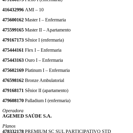
416432996
AMI – 10
475600162
Master I – Enfermaria
475599165
Master II – Apartamento
479167173
Sênior I (enfermaria)
475444161
Flex I – Enfermaria
475443163
Ouro I – Enfermaria
475602169
Platinum I – Enfermaria
476598162
Bronze Ambulatorial
479168171
Sênior II (apartamento)
479608170
Palladium I (enfermaria)
Operadora
AGEMED SAÚDE S.A.
Planos
478332178
PREMIUM SC SUL PARTICIPATIVO STD