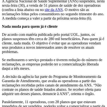
A Agência Nacional de Saúde Suplementar (ANS) suspendeu, nesta
sexta-feira (30), a venda de 51 planos de saúde de dez operadoras
(confira a lista abaixo ou no
site da ANS
. O motivo são as
reclamações feitas pelos consumidores no segundo trimestre do ano.
A medida começa a valer a partir da próxima sexta-feira (6).
Nada muda para quem já é cliente
De acordo com matéria publicada pelo portal UOL, juntos, os
planos suspensos têm cerca de 280 mil beneficiários. Para quem já é
cliente, nada muda. O objetivo é evitar que as operadoras vendam
seus produtos a novos interessados antes de resolver os atuais
problemas.
Se melhorarem o serviço prestado e tiverem redução do número de
reclamações, as empresas poderão ter a comercialização liberada
daqui a três meses.
A decisão da agência faz parte do Programa de Monitoramento da
Garantia de Atendimento, que avalia as operadoras a partir das
reclamações recebidas pelos canais de atendimento da ANS. “Não
contrate os planos de saúde listados abaixo. Se receber oferta para
adquirir um desses planos, denuncie à ANS”, orienta o órgão.
Paralelamente, 11 operadoras, com 28 planos que que estavam
impedidos de ser vendidos, poderão voltar a comercializar a partir da