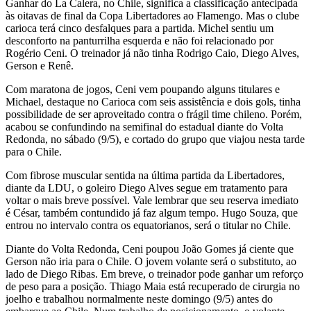
Ganhar do La Calera, no Chile, significa a classificação antecipada
às oitavas de final da Copa Libertadores ao Flamengo. Mas o clube
carioca terá cinco desfalques para a partida. Michel sentiu um
desconforto na panturrilha esquerda e não foi relacionado por
Rogério Ceni. O treinador já não tinha Rodrigo Caio, Diego Alves,
Gerson e Renê.
Com maratona de jogos, Ceni vem poupando alguns titulares e
Michael, destaque no Carioca com seis assistência e dois gols, tinha
possibilidade de ser aproveitado contra o frágil time chileno. Porém,
acabou se confundindo na semifinal do estadual diante do Volta
Redonda, no sábado (9/5), e cortado do grupo que viajou nesta tarde
para o Chile.
Com fibrose muscular sentida na última partida da Libertadores,
diante da LDU, o goleiro Diego Alves segue em tratamento para
voltar o mais breve possível. Vale lembrar que seu reserva imediato
é César, também contundido já faz algum tempo. Hugo Souza, que
entrou no intervalo contra os equatorianos, será o titular no Chile.
Diante do Volta Redonda, Ceni poupou João Gomes já ciente que
Gerson não iria para o Chile. O jovem volante será o substituto, ao
lado de Diego Ribas. Em breve, o treinador pode ganhar um reforço
de peso para a posição. Thiago Maia está recuperado de cirurgia no
joelho e trabalhou normalmente neste domingo (9/5) antes do