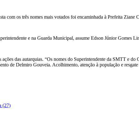
ta com os três nomes mais votados foi encaminhada à Prefeita Ziane C
uperintendente e na Guarda Municipal, assume Edson Júnior Gomes 
ar as ações das autarquias. “Os nomes do Superintendente da SMTT e d
ento de Delmiro Gouveia. Acolhimento, atenção à população e resgate d
a (27)