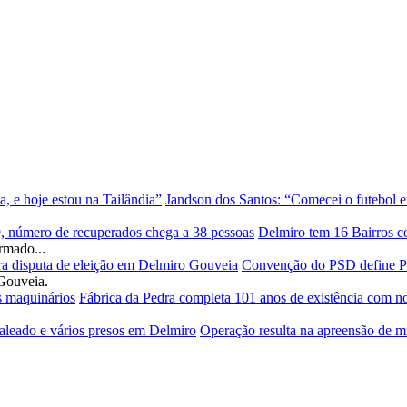
Jandson dos Santos: “Comecei o futebol e
Delmiro tem 16 Bairros c
rmado...
Convenção do PSD define Pad
Gouveia.
Fábrica da Pedra completa 101 anos de existência com n
Operação resulta na apreensão de mi