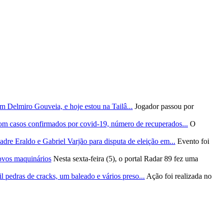
m Delmiro Gouveia, e hoje estou na Tailâ...
Jogador passou por
om casos confirmados por covid-19, número de recuperados...
O
re Eraldo e Gabriel Varjão para disputa de eleição em...
Evento foi
ovos maquinários
Nesta sexta-feira (5), o portal Radar 89 fez uma
l pedras de cracks, um baleado e vários preso...
Ação foi realizada no