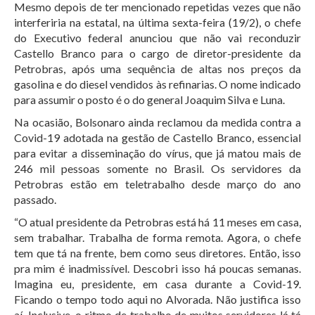
Mesmo depois de ter mencionado repetidas vezes que não
interferiria na estatal, na última sexta-feira (19/2), o chefe
do Executivo federal anunciou que não vai reconduzir
Castello Branco para o cargo de diretor-presidente da
Petrobras, após uma sequência de altas nos preços da
gasolina e do diesel vendidos às refinarias. O nome indicado
para assumir o posto é o do general Joaquim Silva e Luna.
Na ocasião, Bolsonaro ainda reclamou da medida contra a
Covid-19 adotada na gestão de Castello Branco, essencial
para evitar a disseminação do vírus, que já matou mais de
246 mil pessoas somente no Brasil. Os servidores da
Petrobras estão em teletrabalho desde março do ano
passado.
“O atual presidente da Petrobras está há 11 meses em casa,
sem trabalhar. Trabalha de forma remota. Agora, o chefe
tem que tá na frente, bem como seus diretores. Então, isso
pra mim é inadmissível. Descobri isso há poucas semanas.
Imagina eu, presidente, em casa durante a Covid-19.
Ficando o tempo todo aqui no Alvorada. Não justifica isso
aí. Inclusive, o ritmo de trabalho de muitos servidores lá tá