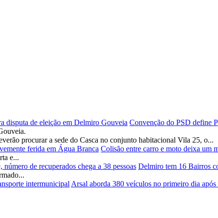
Convenção do PSD define Pad
Gouveia.
verão procurar a sede do Casca no conjunto habitacional Vila 25, o...
Colisão entre carro e moto deixa um 
a e...
Delmiro tem 16 Bairros c
rmado...
Arsal aborda 380 veículos no primeiro dia após r