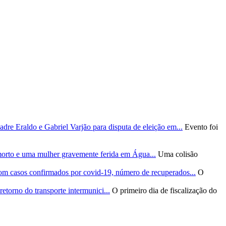
re Eraldo e Gabriel Varjão para disputa de eleição em...
Evento foi
morto e uma mulher gravemente ferida em Água...
Uma colisão
om casos confirmados por covid-19, número de recuperados...
O
etorno do transporte intermunici...
O primeiro dia de fiscalização do