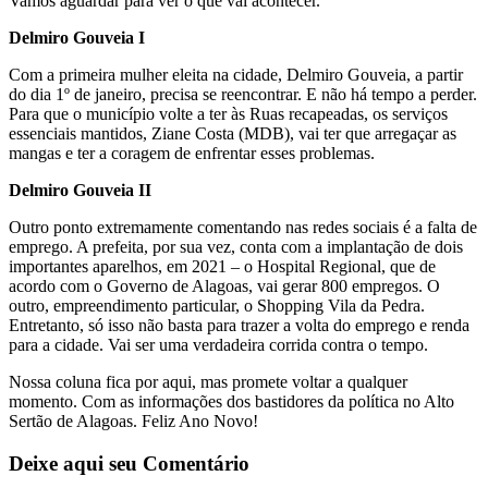
Vamos aguardar para ver o que vai acontecer.
Delmiro Gouveia I
Com a primeira mulher eleita na cidade, Delmiro Gouveia, a partir
do dia 1º de janeiro, precisa se reencontrar. E não há tempo a perder.
Para que o município volte a ter às Ruas recapeadas, os serviços
essenciais mantidos, Ziane Costa (MDB), vai ter que arregaçar as
mangas e ter a coragem de enfrentar esses problemas.
Delmiro Gouveia II
Outro ponto extremamente comentando nas redes sociais é a falta de
emprego. A prefeita, por sua vez, conta com a implantação de dois
importantes aparelhos, em 2021 – o Hospital Regional, que de
acordo com o Governo de Alagoas, vai gerar 800 empregos. O
outro, empreendimento particular, o Shopping Vila da Pedra.
Entretanto, só isso não basta para trazer a volta do emprego e renda
para a cidade. Vai ser uma verdadeira corrida contra o tempo.
Nossa coluna fica por aqui, mas promete voltar a qualquer
momento. Com as informações dos bastidores da política no Alto
Sertão de Alagoas. Feliz Ano Novo!
Deixe aqui seu Comentário