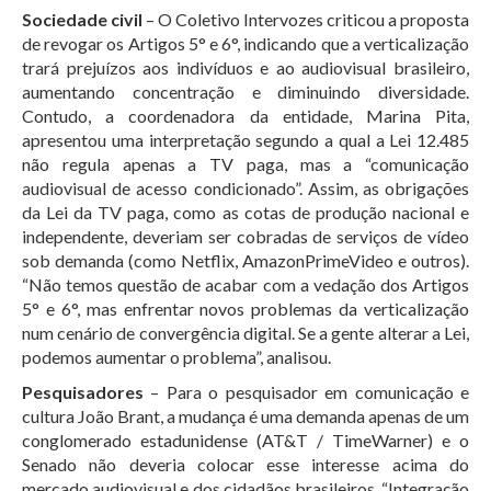
Sociedade civil
– O Coletivo Intervozes criticou a proposta
de revogar os Artigos 5° e 6°, indicando que a verticalização
trará prejuízos aos indivíduos e ao audiovisual brasileiro,
aumentando concentração e diminuindo diversidade.
Contudo, a coordenadora da entidade, Marina Pita,
apresentou uma interpretação segundo a qual a Lei 12.485
não regula apenas a TV paga, mas a “comunicação
audiovisual de acesso condicionado”. Assim, as obrigações
da Lei da TV paga, como as cotas de produção nacional e
independente, deveriam ser cobradas de serviços de vídeo
sob demanda (como Netflix, AmazonPrimeVideo e outros).
“Não temos questão de acabar com a vedação dos Artigos
5° e 6°, mas enfrentar novos problemas da verticalização
num cenário de convergência digital. Se a gente alterar a Lei,
podemos aumentar o problema”, analisou.
Pesquisadores
– Para o pesquisador em comunicação e
cultura João Brant, a mudança é uma demanda apenas de um
conglomerado estadunidense (AT&T / TimeWarner) e o
Senado não deveria colocar esse interesse acima do
mercado audiovisual e dos cidadãos brasileiros. “Integração