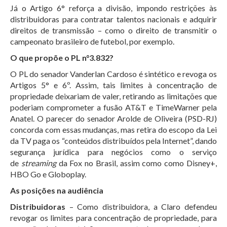
Já o Artigo 6° reforça a divisão, impondo restrições às
distribuidoras para contratar talentos nacionais e adquirir
direitos de transmissão – como o direito de transmitir o
campeonato brasileiro de futebol, por exemplo.
O que propõe o PL n°3.832?
O PL do senador Vanderlan Cardoso é sintético e revoga os
Artigos 5° e 6º. Assim, tais limites à concentração de
propriedade deixariam de valer, retirando as limitações que
poderiam comprometer a fusão AT&T e TimeWarner pela
Anatel. O parecer do senador Arolde de Oliveira (PSD-RJ)
concorda com essas mudanças, mas retira do escopo da Lei
da TV paga os “conteúdos distribuídos pela Internet”, dando
segurança jurídica para negócios como o serviço
de
streaming
da Fox no Brasil, assim como como Disney+,
HBO Go e Globoplay.
As posições na audiência
Distribuidoras
– Como distribuidora, a Claro defendeu
revogar os limites para concentração de propriedade, para