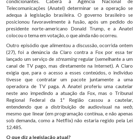
condicionantes. Caberá à Agência Nacional de
Telecomunicações (Anatel) determinar se a operação se
adequa à legislação brasileira. O governo brasileiro se
posicionou favoravelmente à fusão, após um pedido do
presidente norte-americano Donald Trump, e a Anatel
colocou o tema em votação, o que ainda não ocorreu.
Outro episódio que alimentou a discussão, ocorrida ontem
(27), foi a denúncia da Claro contra a Fox por essa ter
lançado um serviço de
streaming
regular (semelhante a um
canal de TV pago, mas diretamente na Internet). A Claro
exigia que, para o acesso a esses conteúdos, o indivíduo
tivesse que contratar um pacote juntamente a uma
operadora de TV paga. A Anatel proferiu uma cautelar
neste ano impedindo a atuação da Fox, mas o Tribunal
Regional Federal da 1ª Região cassou a cautelar,
entendendo que a distribuição de audiovisual na
web
,
mesmo que linear (em programação contínua, e não apenas
sob demanda, como a Netflix) não estaria regido pela Lei
12.485.
O que diz a legislação atual?