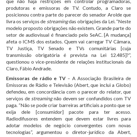
que não haja restrições em controlar programadoras,
produtoras e emissoras de TV. Contudo, a Claro se
posicionou contra parte do parecer do senador Arolde que
livra os serviços de
streaming
das obrigações da Lei. “Neste
modelo proposto obrigações não existem. Grande parte do
setor de audiovisual é financiado pelo SeAC. [A mudança]
afeta o ICMS dos estados. Quem vai carregar TV Câmara,
TV Justiça, TV Senado e TVs comunitárias [cuja
transmissão obrigatória é prevista na Lei 12.485]?”,
questionou o vice-presidente de relações institucionais da
Claro, Fábio Andrade.
Emissoras de rádio e TV
– A Associação Brasileira de
Emissoras de Rádio e Televisão (Abert, que inclui a Globo)
defendeu, em concordância com o parecer do relator, que
serviços de
streaming
não devem ser confundidos com TV
paga. “Não se pode criar barreiras artificiais a ponto que se
exija dele [consumidor] pacote para ter acesso.
Radiodifusores entendem que devem estar livres para
adotar modelos de negócio convergentes com novas
tecnologias”, argumentou o diretor-jurídico da Abert,