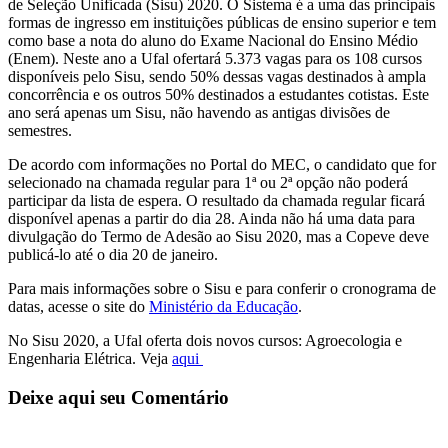
de Seleção Unificada (Sisu) 2020. O Sistema é a uma das principais
formas de ingresso em instituições públicas de ensino superior e tem
como base a nota do aluno do Exame Nacional do Ensino Médio
(Enem). Neste ano a Ufal ofertará 5.373 vagas para os 108 cursos
disponíveis pelo Sisu, sendo 50% dessas vagas destinados à ampla
concorrência e os outros 50% destinados a estudantes cotistas. Este
ano será apenas um Sisu, não havendo as antigas divisões de
semestres.
De acordo com informações no Portal do MEC, o candidato que for
selecionado na chamada regular para 1ª ou 2ª opção não poderá
participar da lista de espera. O resultado da chamada regular ficará
disponível apenas a partir do dia 28. Ainda não há uma data para
divulgação do Termo de Adesão ao Sisu 2020, mas a Copeve deve
publicá-lo até o dia 20 de janeiro.
Para mais informações sobre o Sisu e para conferir o cronograma de
datas, acesse o site do
Ministério da Educação
.
No Sisu 2020, a Ufal oferta dois novos cursos: Agroecologia e
Engenharia Elétrica. Veja
aqui
Deixe aqui seu Comentário