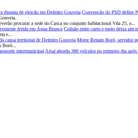
Convenção do PSD define Pad
Gouveia.
verão procurar a sede do Casca no conjunto habitacional Vila 25, o...
Colisão entre carro e moto deixa um 
a e...
Morre Renato Boró, servidor públ
 Boró...
Arsal aborda 380 veículos no primeiro dia após r