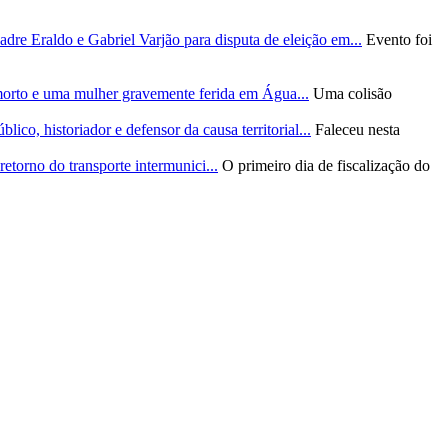
re Eraldo e Gabriel Varjão para disputa de eleição em...
Evento foi
morto e uma mulher gravemente ferida em Água...
Uma colisão
ico, historiador e defensor da causa territorial...
Faleceu nesta
etorno do transporte intermunici...
O primeiro dia de fiscalização do