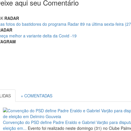
eixe aqui seu Comentário
CK
RADAR
 as fotos do bastidores do programa Radar 89 na última sexta-feira (27
RADAR
eça melhor a variante delta da Covid -19
TAGRAM
 LIDAS
+ COMENTADAS
Convenção do PSD define Padre Eraldo e Gabriel Varjão para disput
eleição em...
Evento foi realizado neste domingo (31) no Clube Palm