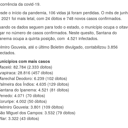
corrência da covid-19.
sde o início da pandemia, 106 vidas já foram perdidas. O mês de jun
 2021 foi mais letal, com 24 óbitos e 748 novos casos confirmados.
ando os dados seguem para todo o estado, o município ocupa o oita
gar no número de casos confirmados. Neste quesito, Santana do
anema ocupa a quinta posição, com 4.521 infectados.
lmiro Gouveia, até o último Boletim divulgado, contabilizou 3.856
fectados.
unicípios com mais casos
aceió: 82.784 (2.333 óbitos)
rapiraca: 28.816 (457 óbitos)
arechal Deodoro: 6.239 (102 óbitos)
almeira dos Índios: 4.635 (129 óbitos)
antana do Ipanema: 4.521 (81 óbitos)
enedo: 4.071 (70 óbitos)
oruripe: 4.002 (50 óbitos)
elmiro Gouveia: 3.801 (109 óbitos)
ão Miguel dos Campos: 3.532 (79 óbitos)
ilar: 3.322 (43 óbitos)