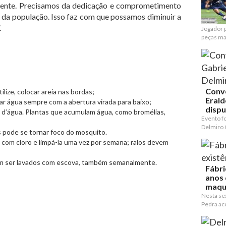
elente. Precisamos da dedicação e comprometimento
, da população. Isso faz com que possamos diminuir a
.
Jogador p
peças mai
Conv
ilize, colocar areia nas bordas;
Erald
r água sempre com a abertura virada para baixo;
dispu
s d’água. Plantas que acumulam água, como bromélias,
Evento f
Delmiro 
s pode se tornar foco do mosquito.
a com cloro e limpá-la uma vez por semana; ralos devem
em ser lavados com escova, também semanalmente.
Fábri
anos 
maqu
Nesta sex
Pedra ac