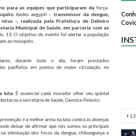
lho para as equipes que participaram da
força-
Conhe
quito
Aedes aegypti –
transmissor da dengue,
vírus -, realizada pela Prefeitura de Delmiro
Covi
etaria Municipal de Saúde, em parceria com as
, 13. O objetivo do evento foi alertar a população
IN
ate ao mosquito.
liares, durante todo o dia, foram prestados
ídos panfletos em pontos de maior circulação, no
a luta
. É essencial cada morador olhar seu quintal
, destacou a secretária de Saúde, Geonice Peixoto.
+ L
 prevenção é a melhor arma na luta contra as doenças
pode deixar de afirmar que nós somos os principais
na eliminação dos focos da dengue, chikungunya e