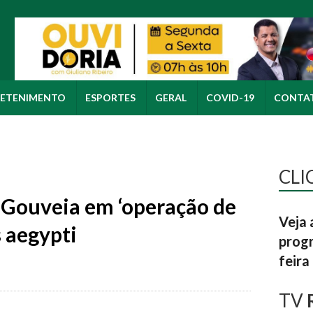
ETENIMENTO
ESPORTES
GERAL
COVID-19
CONTA
CLI
 Gouveia em ‘operação de
Veja 
s aegypti
progr
feira
TV