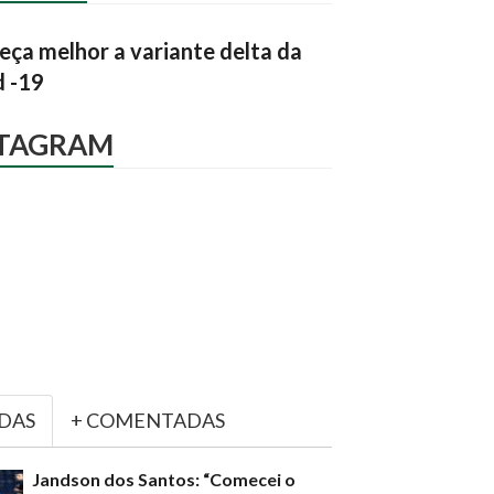
ça melhor a variante delta da
d -19
STAGRAM
IDAS
+ COMENTADAS
Jandson dos Santos: “Comecei o