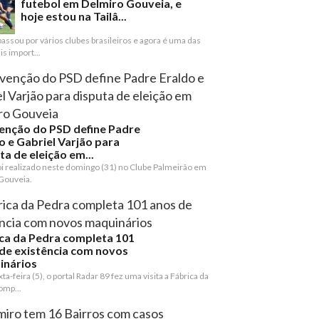
futebol em Delmiro Gouveia, e
hoje estou na Tailâ...
assou por vários clubes brasileiros e agora é uma das
s import...
enção do PSD define Padre
o e Gabriel Varjão para
ta de eleição em...
oi realizado neste domingo (31) no Clube Palmeirão em
Gouveia.
ca da Pedra completa 101
de existência com novos
inários
ta-feira (5), o portal Radar 89 fez uma visita a Fábrica da
omp...