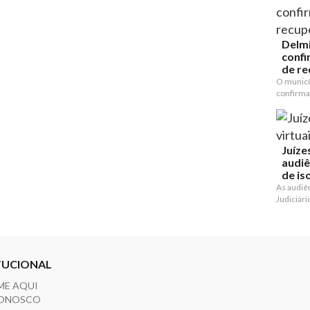
Delmi
confi
de re
O municí
confirma
Juíze
audiê
de is
As audiên
Judiciário
TUCIONAL
ME AQUI
CONOSCO