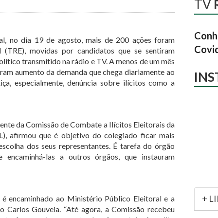
TV
Conhe
l, no dia 19 de agosto, mais de 200 ações foram
Covi
al (TRE), movidas por candidatos que se sentiram
olítico transmitido na rádio e TV. A menos de um mês
gistram aumento da demanda que chega diariamente ao
IN
tiça, especialmente, denúncia sobre ilícitos como a
nte da Comissão de Combate a Ilícitos Eleitorais da
 afirmou que é objetivo do colegiado ficar mais
colha dos seus representantes. É tarefa do órgão
 e encaminhá-las a outros órgãos, que instauram
+ L
 é encaminhado ao Ministério Público Eleitoral e a
io Carlos Gouveia. “Até agora, a Comissão recebeu