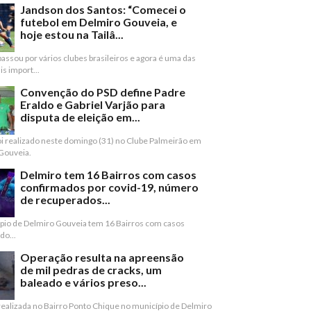
Jandson dos Santos: “Comecei o
futebol em Delmiro Gouveia, e
hoje estou na Tailâ...
assou por vários clubes brasileiros e agora é uma das
s import...
Convenção do PSD define Padre
Eraldo e Gabriel Varjão para
disputa de eleição em...
oi realizado neste domingo (31) no Clube Palmeirão em
Gouveia.
Delmiro tem 16 Bairros com casos
confirmados por covid-19, número
de recuperados...
pio de Delmiro Gouveia tem 16 Bairros com casos
do...
Operação resulta na apreensão
de mil pedras de cracks, um
baleado e vários preso...
 realizada no Bairro Ponto Chique no município de Delmiro