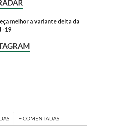
RADAR
ça melhor a variante delta da
d -19
STAGRAM
IDAS
+ COMENTADAS