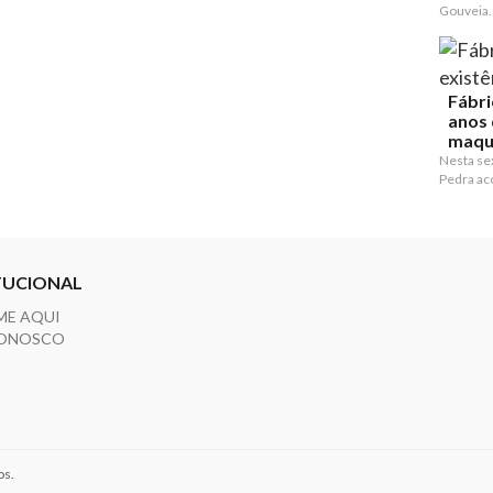
Gouveia.
Fábri
anos 
maqu
Nesta sex
Pedra ac
TUCIONAL
ME AQUI
CONOSCO
os.