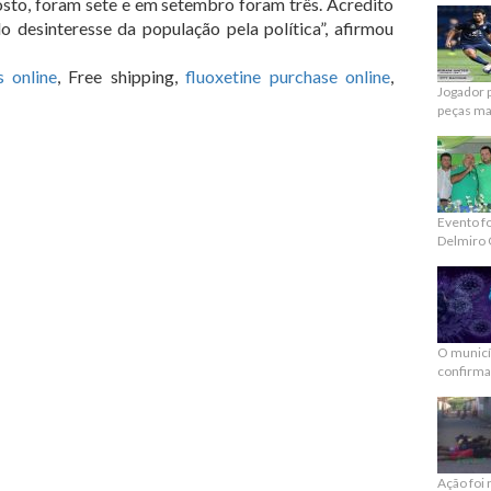
osto, foram sete e em setembro foram três. Acredito
 desinteresse da população pela política”, afirmou
s online
, Free shipping,
fluoxetine purchase online
,
Jogador p
peças mai
Evento f
Delmiro 
O municí
confirma
Ação foi