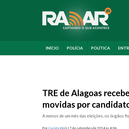
INÍCIO
POLÍCIA
POLÍTICA
ENTR
TRE de Alagoas recebe
movidas por candidat
A menos de um mês das eleições, os órgãos f
Por
Gazeta Web
| 7 de setembro de 2014 às 4:06