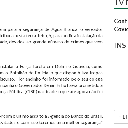
TV
Conhe
Covi
ria para a segurança de Água Branca, o vereador
ribuna nesta terça-feira, 6, para pedir a instalação da
dade, devidos ao grande número de crimes que vem
IN
 instalar a Força Tarefa em Delmiro Gouveia, como
m o Batalhão da Polícia, o que disponibiliza tropas
discurso, Horlandinho foi informado pelo seu colega
mpanha o Governador Renan Filho havia prometido a
nça Pública (CISP) na cidade, o que até agora não foi
 com o último assalto a Agência do Banco do Brasil,
+ L
evitados e com isso teremos uma melhor segurança.”