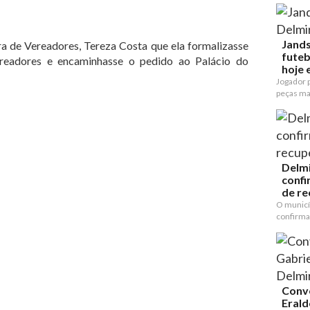
Jands
ra de Vereadores, Tereza Costa que ela formalizasse
futeb
eadores e encaminhasse o pedido ao Palácio do
hoje e
Jogador p
peças mai
Delmi
confi
de re
O municí
confirma
Conv
Erald