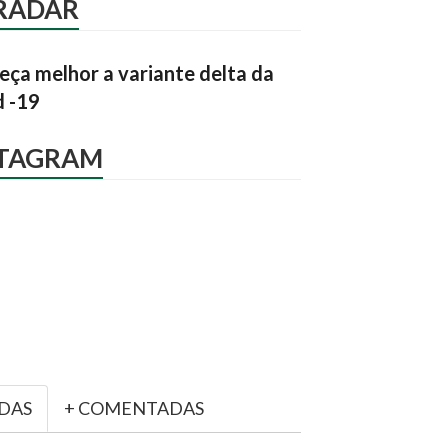
RADAR
ça melhor a variante delta da
d -19
STAGRAM
IDAS
+ COMENTADAS