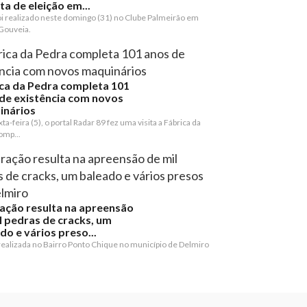
ta de eleição em...
oi realizado neste domingo (31) no Clube Palmeirão em
Gouveia.
ca da Pedra completa 101
de existência com novos
inários
ta-feira (5), o portal Radar 89 fez uma visita a Fábrica da
omp...
ção resulta na apreensão
l pedras de cracks, um
do e vários preso...
 realizada no Bairro Ponto Chique no município de Delmiro