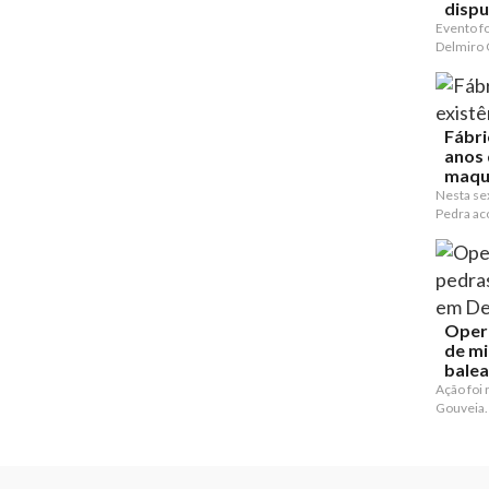
dispu
Evento f
Delmiro 
Fábri
anos 
maqu
Nesta sex
Pedra ac
Opera
de mi
balea
Ação foi
Gouveia.