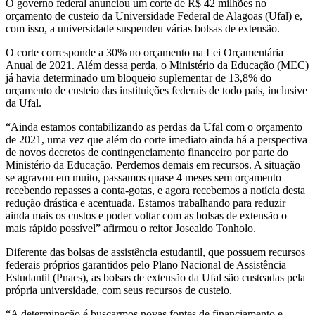
O governo federal anunciou um corte de R$ 42 milhões no
orçamento de custeio da Universidade Federal de Alagoas (Ufal) e,
com isso, a universidade suspendeu várias bolsas de extensão.
O corte corresponde a 30% no orçamento na Lei Orçamentária
Anual de 2021. Além dessa perda, o Ministério da Educação (MEC)
já havia determinado um bloqueio suplementar de 13,8% do
orçamento de custeio das instituições federais de todo país, inclusive
da Ufal.
“Ainda estamos contabilizando as perdas da Ufal com o orçamento
de 2021, uma vez que além do corte imediato ainda há a perspectiva
de novos decretos de contingenciamento financeiro por parte do
Ministério da Educação. Perdemos demais em recursos. A situação
se agravou em muito, passamos quase 4 meses sem orçamento
recebendo repasses a conta-gotas, e agora recebemos a notícia desta
redução drástica e acentuada. Estamos trabalhando para reduzir
ainda mais os custos e poder voltar com as bolsas de extensão o
mais rápido possível” afirmou o reitor Josealdo Tonholo.
Diferente das bolsas de assistência estudantil, que possuem recursos
federais próprios garantidos pelo Plano Nacional de Assistência
Estudantil (Pnaes), as bolsas de extensão da Ufal são custeadas pela
própria universidade, com seus recursos de custeio.
“A determinação é buscarmos novas fontes de financiamento e