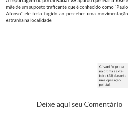
A reportagem do portal
Radar 89
apurou que Maria José é
mãe de um suposto traficante que é conhecido como “Paulo
Afonso” ele teria fugido ao perceber uma movimentação
estranha na localidade.
Gilvani foi presa
na última sexta-
feira (25) durante
uma operação
policial.
Deixe aqui seu Comentário