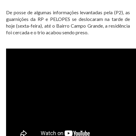
De posse de algumas informações levantadas pela (P2), as
guarnições da RP e PELOPES se deslocaram na tarde de
hoje (sexta-feira), até o Bairro Campo Grande, a residência
foi cercada e o trio acabou sendo preso.