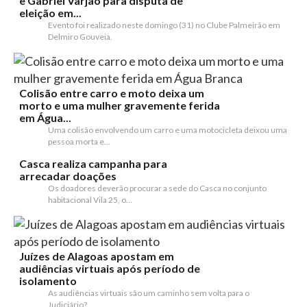
e Gabriel Varjão para disputa de
eleição em...
Evento foi realizado neste domingo (31) no Clube Palmeirão em
Delmiro Gouveia.
Colisão entre carro e moto deixa um
morto e uma mulher gravemente ferida
em Água...
Uma colisão envolvendo um carro e uma motocicleta deixou uma
pessoa morta e...
Casca realiza campanha para
arrecadar doações
Os doadores deverão procurar a sede do Casca no conjunto
habitacional Vila 25, o...
Juízes de Alagoas apostam em
audiências virtuais após período de
isolamento
As audiências virtuais são um caminho sem volta para o
Judiciário?...