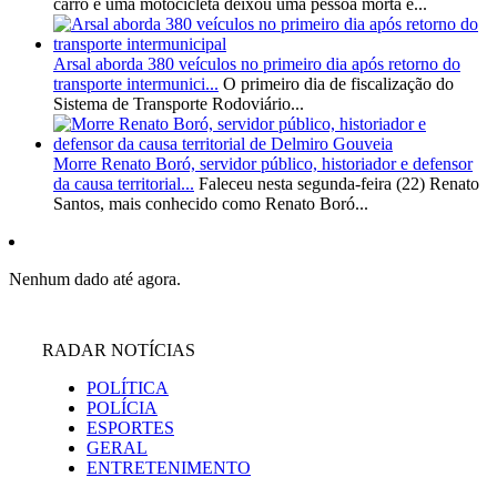
carro e uma motocicleta deixou uma pessoa morta e...
Arsal aborda 380 veículos no primeiro dia após retorno do
transporte intermunici...
O primeiro dia de fiscalização do
Sistema de Transporte Rodoviário...
Morre Renato Boró, servidor público, historiador e defensor
da causa territorial...
Faleceu nesta segunda-feira (22) Renato
Santos, mais conhecido como Renato Boró...
Nenhum dado até agora.
RADAR NOTÍCIAS
POLÍTICA
POLÍCIA
ESPORTES
GERAL
ENTRETENIMENTO