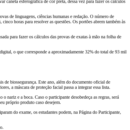
r caneta esferográfica de cor preta, dessa vez para fazer os cálculos
provas de linguagens, ciências humanas e redação. O número de
ã, cinco horas para resolver as questões. Os portões abrem também às
usada para fazer os cálculos das provas de exatas à mão na folha de
 digital, o que corresponde a aproximadamente 32% do total de 93 mil
s de biossegurança. Este ano, além do documento oficial de
ores, a máscara de proteção facial passa a integrar essa lista.
 o nariz e a boca. Caso o participante desobedeça as regras, será
seu próprio produto caso desejem.
ciparam do exame, os estudantes podem, na Página do Participante,
o.