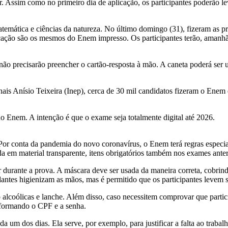
 Assim como no primeiro dia de aplicação, os participantes poderão leva
atemática e ciências da natureza. No último domingo (31), fizeram as 
licação são os mesmos do Enem impresso. Os participantes terão, amanh
 não precisarão preencher o cartão-resposta à mão. A caneta poderá ser 
ais Anísio Teixeira (Inep), cerca de 30 mil candidatos fizeram o Enem
no Enem. A intenção é que o exame seja totalmente digital até 2026.
or conta da pandemia do novo coronavírus, o Enem terá regras especiai
ada em material transparente, itens obrigatórios também nos exames anteri
durante a prova. A máscara deve ser usada da maneira correta, cobrindo
dantes higienizam as mãos, mas é permitido que os participantes levem 
 alcoólicas e lanche. Além disso, caso necessitem comprovar que parti
nformando o CPF e a senha.
a um dos dias. Ela serve, por exemplo, para justificar a falta ao trabalh