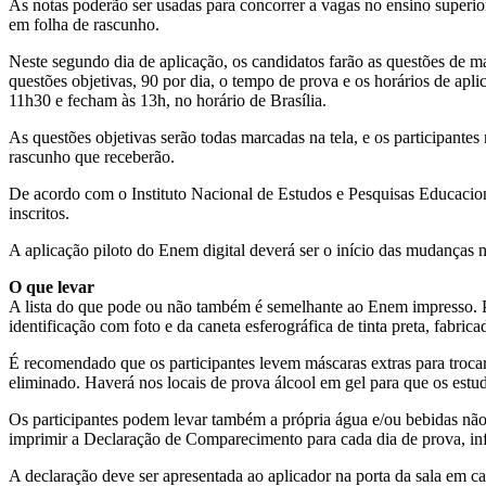
As notas poderão ser usadas para concorrer a vagas no ensino superior.
em folha de rascunho.
Neste segundo dia de aplicação, os candidatos farão as questões de m
questões objetivas, 90 por dia, o tempo de prova e os horários de ap
11h30 e fecham às 13h, no horário de Brasília.
As questões objetivas serão todas marcadas na tela, e os participantes
rascunho que receberão.
De acordo com o Instituto Nacional de Estudos e Pesquisas Educacion
inscritos.
A aplicação piloto do Enem digital deverá ser o início das mudanças 
O que levar
A lista do que pode ou não também é semelhante ao Enem impresso. P
identificação com foto e da caneta esferográfica de tinta preta, fabric
É recomendado que os participantes levem máscaras extras para trocar 
eliminado. Haverá nos locais de prova álcool em gel para que os estu
Os participantes podem levar também a própria água e/ou bebidas não
imprimir a Declaração de Comparecimento para cada dia de prova, i
A declaração deve ser apresentada ao aplicador na porta da sala em cad