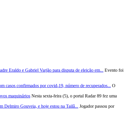
re Eraldo e Gabriel Varjão para disputa de eleição em...
Evento foi
om casos confirmados por covid-19, número de recuperados...
O
ovos maquinários
Nesta sexta-feira (5), o portal Radar 89 fez uma
m Delmiro Gouveia, e hoje estou na Tailâ...
Jogador passou por