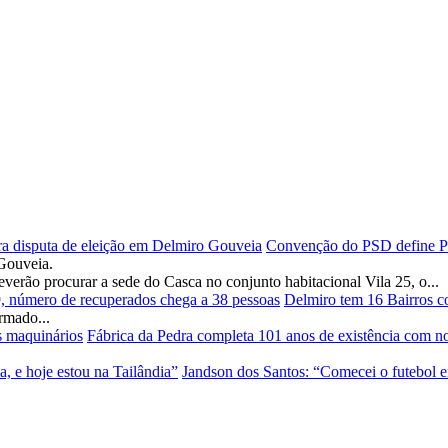
Convenção do PSD define Pad
Gouveia.
verão procurar a sede do Casca no conjunto habitacional Vila 25, o...
Delmiro tem 16 Bairros c
rmado...
Fábrica da Pedra completa 101 anos de existência com n
Jandson dos Santos: “Comecei o futebol e