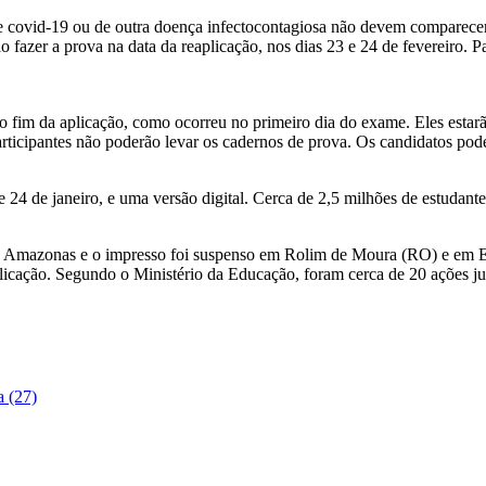
e covid-19 ou de outra doença infectocontagiosa não devem comparecer
fazer a prova na data da reaplicação, nos dias 23 e 24 de fevereiro. P
o fim da aplicação, como ocorreu no primeiro dia do exame. Eles estarã
rticipantes não poderão levar os cadernos de prova. Os candidatos pode
 24 de janeiro, e uma versão digital. Cerca de 2,5 milhões de estudant
o do Amazonas e o impresso foi suspenso em Rolim de Moura (RO) e em
licação. Segundo o Ministério da Educação, foram cerca de 20 ações judi
a (27)