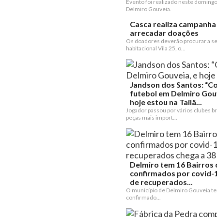
Evento foi realizado neste doming
Delmiro Gouveia.
Casca realiza campanha
arrecadar doações
Os doadores deverão procurar a se
habitacional Vila 25, o...
Jandson dos Santos: “C
futebol em Delmiro Gouv
hoje estou na Tailâ...
Jogador passou por vários clubes br
peças mais import...
Delmiro tem 16 Bairros
confirmados por covid-
de recuperados...
O município de Delmiro Gouveia t
confirmado...