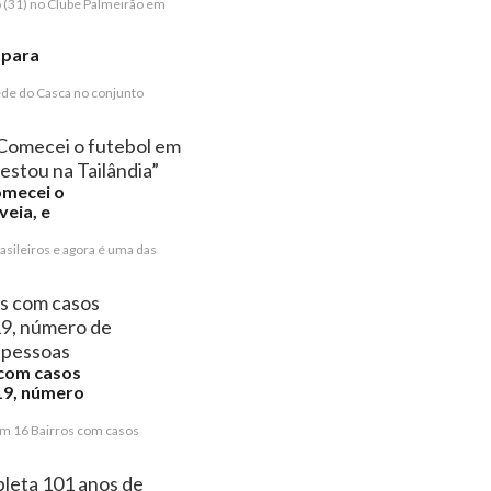
o (31) no Clube Palmeirão em
 para
de do Casca no conjunto
omecei o
eia, e
asileiros e agora é uma das
 com casos
19, número
em 16 Bairros com casos