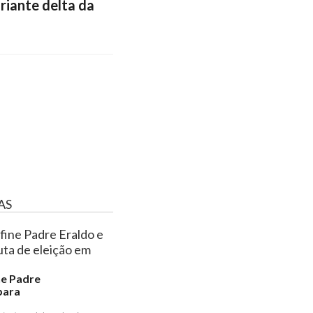
riante delta da
AS
ne Padre
para