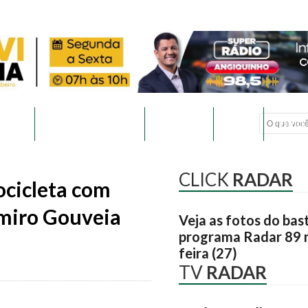
ÍTICA
ENTRETENIMENTO
ESPORTES
GERAL
COVID-
CLICK
RADAR
cicleta com
lmiro Gouveia
Veja as fotos do bas
programa Radar 89 n
feira (27)
TV
RADAR