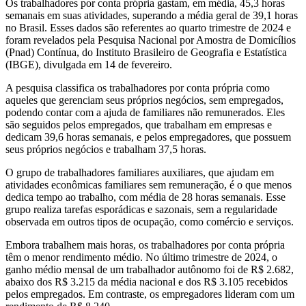
Os trabalhadores por conta própria gastam, em média, 45,3 horas
semanais em suas atividades, superando a média geral de 39,1 horas
no Brasil. Esses dados são referentes ao quarto trimestre de 2024 e
foram revelados pela Pesquisa Nacional por Amostra de Domicílios
(Pnad) Contínua, do Instituto Brasileiro de Geografia e Estatística
(IBGE), divulgada em 14 de fevereiro.
A pesquisa classifica os trabalhadores por conta própria como
aqueles que gerenciam seus próprios negócios, sem empregados,
podendo contar com a ajuda de familiares não remunerados. Eles
são seguidos pelos empregados, que trabalham em empresas e
dedicam 39,6 horas semanais, e pelos empregadores, que possuem
seus próprios negócios e trabalham 37,5 horas.
O grupo de trabalhadores familiares auxiliares, que ajudam em
atividades econômicas familiares sem remuneração, é o que menos
dedica tempo ao trabalho, com média de 28 horas semanais. Esse
grupo realiza tarefas esporádicas e sazonais, sem a regularidade
observada em outros tipos de ocupação, como comércio e serviços.
Embora trabalhem mais horas, os trabalhadores por conta própria
têm o menor rendimento médio. No último trimestre de 2024, o
ganho médio mensal de um trabalhador autônomo foi de R$ 2.682,
abaixo dos R$ 3.215 da média nacional e dos R$ 3.105 recebidos
pelos empregados. Em contraste, os empregadores lideram com um