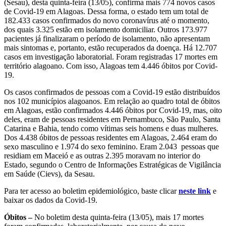
(Sesau), desta quinta-feira (13/05), confirma mais 774 novos casos
de Covid-19 em Alagoas. Dessa forma, o estado tem um total de
182.433 casos confirmados do novo coronavírus até o momento,
dos quais 3.325 estão em isolamento domiciliar. Outros 173.977
pacientes já finalizaram o período de isolamento, não apresentam
mais sintomas e, portanto, estão recuperados da doença. Há 12.707
casos em investigação laboratorial. Foram registradas 17 mortes em
território alagoano. Com isso, Alagoas tem 4.446 óbitos por Covid-
19.
Os casos confirmados de pessoas com a Covid-19 estão distribuídos
nos 102 municípios alagoanos. Em relação ao quadro total de óbitos
em Alagoas, estão confirmados 4.446 óbitos por Covid-19, mas, oito
deles, eram de pessoas residentes em Pernambuco, São Paulo, Santa
Catarina e Bahia, tendo como vítimas seis homens e duas mulheres.
Dos 4.438 óbitos de pessoas residentes em Alagoas, 2.464 eram do
sexo masculino e 1.974 do sexo feminino. Eram 2.043 pessoas que
residiam em Maceió e as outras 2.395 moravam no interior do
Estado, segundo o Centro de Informações Estratégicas de Vigilância
em Saúde (Cievs), da Sesau.
Para ter acesso ao boletim epidemiológico, baste clicar
neste link
e
baixar os dados da Covid-19.
Óbitos –
No boletim desta quinta-feira (13/05), mais 17 mortes