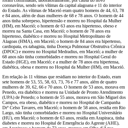
foram confirmadas, laboratorialmente, por causa do novo
coronavírus, sendo seis vítimas da capital alagoana e 11 do interior
do Estado. As vítimas de Maceió eram quatro homens de 44, 63, 78
e 84 anos, além de duas mulheres de 68 e 78 anos. O homem de 44
anos tinha sobrepeso, hipertensão e morreu no Hospital da Mulher
(HM), em Maceió; o homem de 63 anos era hipertenso, obeso e
morreu na Santa Casa, em Maceió; o homem de 78 anos era
hipertenso, diabético e morreu no Hospital Metropolitano de
Alagoas (HMA), em Maceió; o homem de 84 anos era hipertenso,
cardiopata, ex-tabagista, tinha Doença Pulmonar Obstrutiva Crônica
(DPOC) e morreu no Hospital Medradius, em Maceió; a mulher de
68 anos não tinha comorbidades e morreu no Hospital Geral do
Estado (HGE), em Maceió; e a mulher de 78 anos era hipertensa,
diabética, obesa e morreu no Hospital da Mulher (HM), em Maceió.
Em relação às 11 vítimas que residiam no interior do Estado, eram
sete homens de 53, 55, 58, 63, 73, 76 e 77 anos, além de quatro
mulheres de 39, 62, 66 e 70 anos. O homem de 53 anos, morava em
Penedo, era diabético e morreu na Unidade de Pronto Atendimento
(UPA) de Penedo; o homem de 55 anos, morava em São Miguel dos
Campos, era obeso, diabético e morreu no Hospital de Campanha
Drº Celso Tavares, em Maceió; o homem de 58 anos, residia em Rio
Largo, não tinha comorbidades e morreu no Hospital Universitário
(HU), em Maceió; o homem de 63 anos, residia em Arapiraca, tinha
diabetes e morreu no Hospital de Emergência do Agreste (AHE),