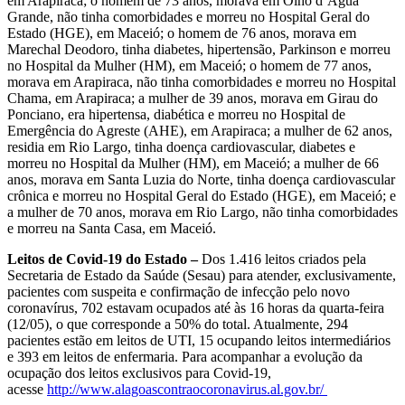
em Arapiraca; o homem de 73 anos, morava em Olho d’Água
Grande, não tinha comorbidades e morreu no Hospital Geral do
Estado (HGE), em Maceió; o homem de 76 anos, morava em
Marechal Deodoro, tinha diabetes, hipertensão, Parkinson e morreu
no Hospital da Mulher (HM), em Maceió; o homem de 77 anos,
morava em Arapiraca, não tinha comorbidades e morreu no Hospital
Chama, em Arapiraca; a mulher de 39 anos, morava em Girau do
Ponciano, era hipertensa, diabética e morreu no Hospital de
Emergência do Agreste (AHE), em Arapiraca; a mulher de 62 anos,
residia em Rio Largo, tinha doença cardiovascular, diabetes e
morreu no Hospital da Mulher (HM), em Maceió; a mulher de 66
anos, morava em Santa Luzia do Norte, tinha doença cardiovascular
crônica e morreu no Hospital Geral do Estado (HGE), em Maceió; e
a mulher de 70 anos, morava em Rio Largo, não tinha comorbidades
e morreu na Santa Casa, em Maceió.
Leitos de Covid-19 do Estado –
Dos 1.416 leitos criados pela
Secretaria de Estado da Saúde (Sesau) para atender, exclusivamente,
pacientes com suspeita e confirmação de infecção pelo novo
coronavírus, 702 estavam ocupados até às 16 horas da quarta-feira
(12/05), o que corresponde a 50% do total. Atualmente, 294
pacientes estão em leitos de UTI, 15 ocupando leitos intermediários
e 393 em leitos de enfermaria. Para acompanhar a evolução da
ocupação dos leitos exclusivos para Covid-19,
acesse
http://www.alagoascontraocoronavirus.al.gov.br/