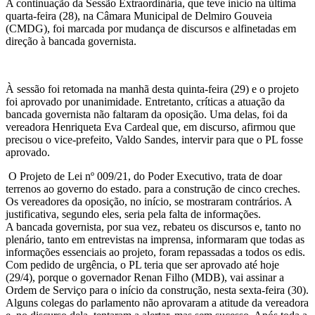
A continuação da Sessão Extraordinária, que teve início na última
quarta-feira (28), na Câmara Municipal de Delmiro Gouveia
(CMDG), foi marcada por mudança de discursos e alfinetadas em
direção à bancada governista.
À sessão foi retomada na manhã desta quinta-feira (29) e o projeto
foi aprovado por unanimidade. Entretanto, críticas a atuação da
bancada governista não faltaram da oposição. Uma delas, foi da
vereadora Henriqueta Eva Cardeal que, em discurso, afirmou que
precisou o vice-prefeito, Valdo Sandes, intervir para que o PL fosse
aprovado.
O Projeto de Lei nº 009/21, do Poder Executivo, trata de doar
terrenos ao governo do estado. para a construção de cinco creches.
Os vereadores da oposição, no início, se mostraram contrários. A
justificativa, segundo eles, seria pela falta de informações.
A bancada governista, por sua vez, rebateu os discursos e, tanto no
plenário, tanto em entrevistas na imprensa, informaram que todas as
informações essenciais ao projeto, foram repassadas a todos os edis.
Com pedido de urgência, o PL teria que ser aprovado até hoje
(29/4), porque o governador Renan Filho (MDB), vai assinar a
Ordem de Serviço para o início da construção, nesta sexta-feira (30).
Alguns colegas do parlamento não aprovaram a atitude da vereadora