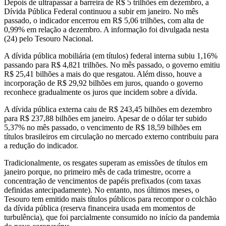
Depois de ultrapassar a barreira de R$ 5 trilhões em dezembro, a
Dívida Pública Federal continuou a subir em janeiro. No mês
passado, o indicador encerrou em R$ 5,06 trilhões, com alta de
0,99% em relação a dezembro. A informação foi divulgada nesta
(24) pelo Tesouro Nacional.
A dívida pública mobiliária (em títulos) federal interna subiu 1,16%
passando para R$ 4,821 trilhões. No mês passado, o governo emitiu
R$ 25,41 bilhões a mais do que resgatou. Além disso, houve a
incorporação de R$ 29,92 bilhões em juros, quando o governo
reconhece gradualmente os juros que incidem sobre a dívida.
A dívida pública externa caiu de R$ 243,45 bilhões em dezembro
para R$ 237,88 bilhões em janeiro. Apesar de o dólar ter subido
5,37% no mês passado, o vencimento de R$ 18,59 bilhões em
títulos brasileiros em circulação no mercado externo contribuiu para
a redução do indicador.
Tradicionalmente, os resgates superam as emissões de títulos em
janeiro porque, no primeiro mês de cada trimestre, ocorre a
concentração de vencimentos de papéis prefixados (com taxas
definidas antecipadamente). No entanto, nos últimos meses, o
Tesouro tem emitido mais títulos públicos para recompor o colchão
da dívida pública (reserva financeira usada em momentos de
turbulência), que foi parcialmente consumido no início da pandemia