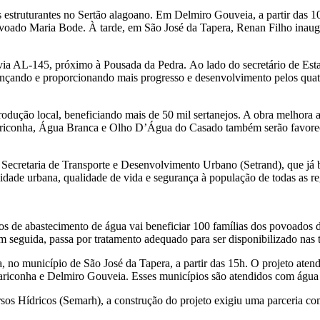
 estruturantes no Sertão alagoano. Em Delmiro Gouveia, a partir das 10
voado Maria Bode. À tarde, em São José da Tapera, Renan Filho inaug
ia AL-145, próximo à Pousada da Pedra. Ao lado do secretário de Es
nçando e proporcionando mais progresso e desenvolvimento pelos quatr
dução local, beneficiando mais de 50 mil sertanejos. A obra melhora a
riconha, Água Branca e Olho D’Água do Casado também serão favoreci
ecretaria de Transporte e Desenvolvimento Urbano (Setrand), que já 
dade urbana, qualidade de vida e segurança à população de todas as re
s de abastecimento de água vai beneficiar 100 famílias dos povoados 
em seguida, passa por tratamento adequado para ser disponibilizado nas
, no município de São José da Tapera, a partir das 15h. O projeto aten
ariconha e Delmiro Gouveia. Esses municípios são atendidos com água
s Hídricos (Semarh), a construção do projeto exigiu uma parceria com