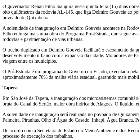
O governador Renan Filho inaugura nesta quinta-feira (15) duas obras
oito quilômetros da rodovia AL-145, que liga Delmiro Gouveia ao po
povoado de Quixabeira.
A solenidade de inauguração em Delmiro Gouveia acontece na Rodov
Filho entrega mais uma obra do Programa Pró-Estrada, que segue ava
rodovias e pavimentação de vias urbanas.
O trecho duplicado em Delmiro Gouveia facilitará o escoamento da pro
desenvolvimento urbano com a expansão da cidade. Moradores de Pa
viagem entre os municípios.
O Pró-Estrada é um programa do Governo do Estado, executado pela S
aproximadamente 70% da malha viária estadual, garantido mais mobili
Tapera
Em São José da Tapera, a inauguração dos microssistemas comunitário
bruta do Canal do Sertão, maior obra hídrica de Alagoas. O líquido, 
A solenidade de inauguração será realizada no povoado de Quixabeira
Palmeira, Piranhas, Olho d´Água do Casado, Inhapi, Água Branca, P
De acordo com a Secretaria de Estado do Meio Ambiente e dos Recurso
processo de execução dos trabalhos.