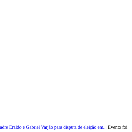
re Eraldo e Gabriel Varjão para disputa de eleição em...
Evento foi